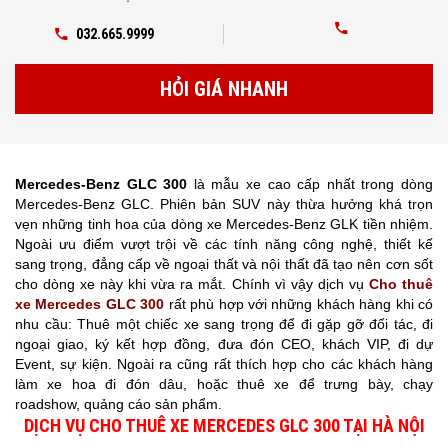
032.665.9999
HỎI GIÁ NHANH
Mercedes-Benz GLC 300
là mẫu xe cao cấp nhất trong dòng
Mercedes-Benz GLC. Phiên bản SUV này thừa hưởng khá trọn
vẹn những tinh hoa của dòng xe Mercedes-Benz GLK tiền nhiệm.
Ngoài ưu điểm vượt trội về các tính năng công nghệ, thiết kế
sang trọng, đẳng cấp về ngoại thất và nội thất đã tạo nên cơn sốt
cho dòng xe này khi vừa ra mắt. Chính vì vậy dịch vụ
Cho
thuê
xe Mercedes GLC 300
rất phù hợp với những khách hàng khi có
nhu cầu: Thuê một chiếc xe sang trọng để đi gặp gỡ đối tác, đi
ngoại giao, ký kết hợp đồng, đưa đón CEO, khách VIP, đi dự
Event, sự kiện. Ngoài ra cũng rất thích hợp cho các khách hàng
làm xe hoa đi đón dâu, hoặc thuê xe để trưng bày, chạy
roadshow, quảng cáo sản phẩm.
DỊCH VỤ
CHO THUÊ XE MERCEDES GLC 300 TẠI HÀ NỘI