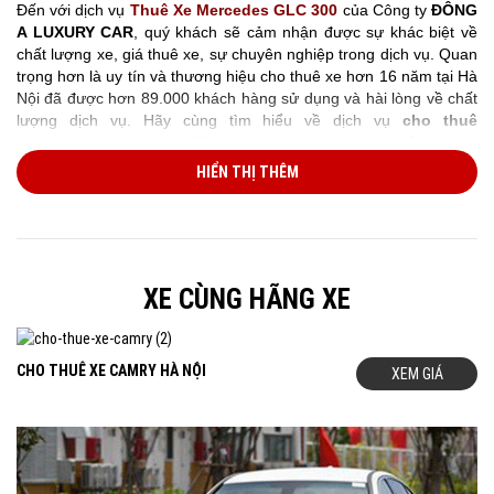
Đến với dịch vụ
Thuê Xe Mercedes GLC
300
của Công ty
ĐÔNG
A LUXURY CAR
, quý khách sẽ cảm nhận được sự khác biệt về
chất lượng xe, giá thuê xe, sự chuyên nghiệp trong dịch vụ. Quan
trọng hơn là uy tín và thương hiệu cho thuê xe hơn 16 năm tại Hà
Nội đã được hơn 89.000 khách hàng sử dụng và hài lòng về chất
lượng dịch vụ. Hãy cùng tìm hiểu về dịch vụ
cho thuê
xe Mercedes
của chúng Tôi và đặt xe ngay hôm nay để có được
mức giá ưu đãi nhất.
HIỂN THỊ THÊM
GIÁ CHO THUÊ XE MERCEDES GLC 300 Ở TẠI HÀ NỘI:
Giá cho thuê Mercedes GLC300
được tính dựa trên các yếu tố:
Theo Km: khoảng cách di chuyển, Theo giờ: thời gian sử dụng
xe, Theo ngày: Thuê xe 1 ngày, 2 ngày. Chính vì vậy để có được
XE CÙNG HÃNG XE
mức giá chính xác nhất vui lòng cho chúng tôi biết yêu cầu của
quý khách như: Loại xe cần thuê, ngày sử dụng xe, điểm đón,
điểm đến, giờ đón, giờ kết thúc dự kiến của lịch trình. Dưới đây là
bảng giá cho thuê xe GLC 300
để quý khách tham khảo:
CHO THUÊ XE CAMRY HÀ NỘI
XEM GIÁ
Thuê Xe Mercedes GLC300 Đi Sân Bay Nội Bài:
- Giá cho thuê xe đi sân bay được tính theo ca 3 tiếng, bao gồm
đón khách tại sân bay và trả khách về 01 điểm trong nội thành Hà
Nội.