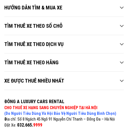
HƯỚNG DẪN TÌM & MUA XE
TÌM THUÊ XE THEO SỐ CHỖ
TÌM THUÊ XE THEO DỊCH VỤ
TÌM THUÊ XE THEO HÃNG
XE ĐƯỢC THUÊ NHIỀU NHẤT
ĐÔNG A LUXURY CARS RENTAL
CHO THUÊ XE HẠNG SANG CHUYÊN NGHIỆP TẠI HÀ NỘI
(Do Người Tiêu Dùng Và Hội Bảo Vệ Người Tiêu Dùng Bình Chọn)
Đ
ịa chỉ: Số 8 Ngách 45 Ngõ 91 Nguyễn Chí Thanh – Đống Đa – Hà Nội
032.665.
9999
Đặt Xe: