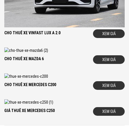
các loại xe khác như:
Cho
Thuê xe Mercedes GLC 250
,
Cho
Thuê Xe Mercedes GLC 200
. Ngoài ra Bạn cũng nên tham khảo
qua dịch vụ:
T
huê xe Audi Hà Nội
,
Cho Thuê Xe BMW
của
chúng Tôi.
Thông Tin Liên Hệ Đặt Thuê Xe:
CHO THUÊ XE VINFAST LUX A 2.0
XEM GIÁ
D
ONG
A
LUXURY CAR – Thương Hiệu Cho Thuê Xe Hạng
1
Sang Số
Tại Hà Nội
W
eb:
www.chothuexehangsang.com
CHO THUÊ XE MAZDA 6
XEM GIÁ
CHO THUÊ XE MERCEDES C200
XEM GIÁ
GIÁ THUÊ XE MERCEDES C250
XEM GIÁ