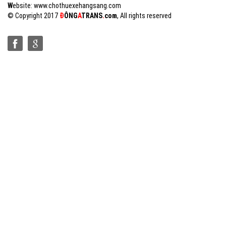
W
ebsite: www.chothuexehangsang.com
© Copyright 2017
Đ
Ô
NG
A
TRANS
.
com
, All rights reserved