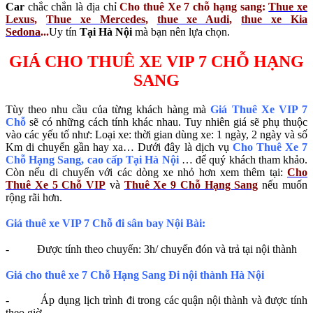
Car
chắc chắn là địa chỉ
Cho thuê Xe 7 chỗ hạng sang:
Thue xe
Lexus
,
Thue xe Mercedes
,
thue xe Audi
,
thue xe Kia
Sedona
...
Uy tín
Tại Hà Nội
mà bạn nên lựa chọn.
GIÁ CHO THUÊ XE VIP
7 CHỖ HẠNG
SANG
Tùy theo nhu cầu của từng khách hàng mà
Giá Thuê Xe VIP 7
Chỗ
sẽ có những cách tính khác nhau. Tuy nhiên giá sẽ phụ thuộc
vào các yếu tố như: Loại xe: thời gian dùng xe: 1 ngày, 2 ngày và số
Km di chuyển gần hay xa… Dưới đây là dịch vụ
Cho Thuê Xe 7
Chỗ Hạng Sang, cao cấp Tại Hà Nội
… để quý khách tham khảo.
Còn nếu di chuyển với các dòng xe nhỏ hơn xem thêm tại:
Cho
Thuê Xe 5 Chỗ VIP
và
Thuê Xe 9 Chỗ Hạng Sang
nếu muốn
rộng rãi hơn.
Giá thuê xe VIP 7 Chỗ đi sân bay Nội Bài:
- Được tính theo chuyến: 3h/ chuyến đón và trả tại nội thành
Giá cho thuê xe 7 Chỗ Hạng Sang Đi nội thành Hà Nội
- Áp dụng lịch trình đi trong các quận nội thành và được tính
theo giờ