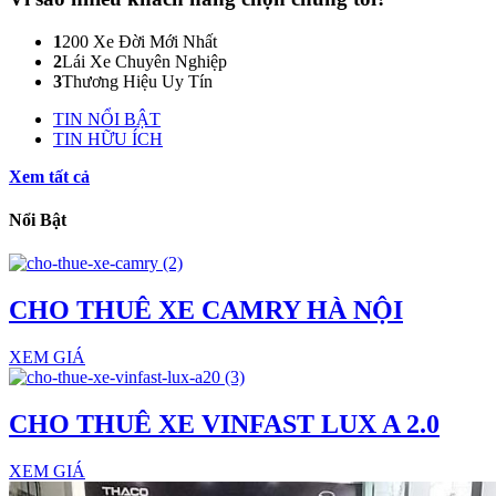
1
200 Xe Đời Mới Nhất
2
Lái Xe Chuyên Nghiệp
3
Thương Hiệu Uy Tín
TIN NỔI BẬT
TIN HỮU ÍCH
Xem tất cả
Nổi Bật
CHO THUÊ XE CAMRY HÀ NỘI
XEM GIÁ
CHO THUÊ XE VINFAST LUX A 2.0
XEM GIÁ