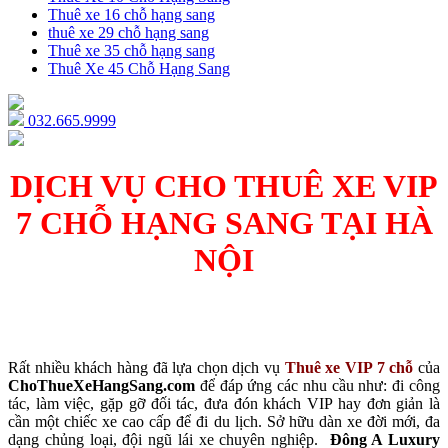
Thuê xe 16 chỗ hạng sang
thuê xe 29 chỗ hạng sang
Thuê xe 35 chỗ hạng sang
Thuê Xe 45 Chỗ Hạng Sang
032.665.9999
DỊCH VỤ CHO THUÊ XE VIP
7 CHỖ HẠNG SANG TẠI HÀ
NỘI
Rất nhiều khách hàng đã lựa chọn dịch vụ
Thuê xe VIP 7 chỗ
của
ChoThueXeHangSang.com
để đáp ứng các nhu cầu như: đi công
tác, làm việc, gặp gỡ đối tác, đưa đón khách VIP hay đơn giản là
cần một chiếc xe cao cấp để đi du lịch. Sở hữu dàn xe đời mới, đa
dạng chủng loại, đội ngũ lái xe chuyên nghiệp.
Đông A Luxury