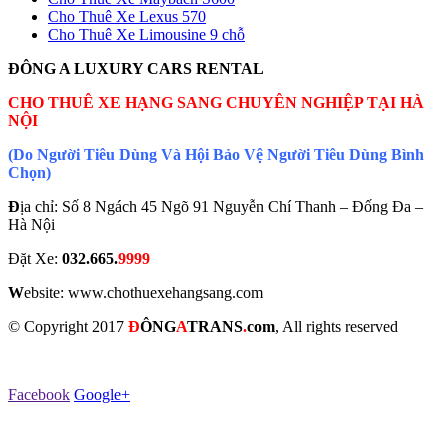
Cho Thuê Xe Lexus 570
Cho Thuê Xe Limousine 9 chỗ
ĐÔNG A LUXURY CARS RENTAL
CHO THUÊ XE HẠNG SANG CHUYÊN NGHIỆP TẠI HÀ
NỘI
(Do Người Tiêu Dùng Và Hội Bảo Vệ Người Tiêu Dùng Bình
Chọn)
Đ
ịa chỉ: Số 8 Ngách 45 Ngõ 91 Nguyễn Chí Thanh – Đống Đa –
Hà Nội
Đặt Xe:
032.665.
9999
W
ebsite: www.chothuexehangsang.com
© Copyright 2017
Đ
Ô
NG
A
TRANS
.
com
, All rights reserved
Facebook
Google+