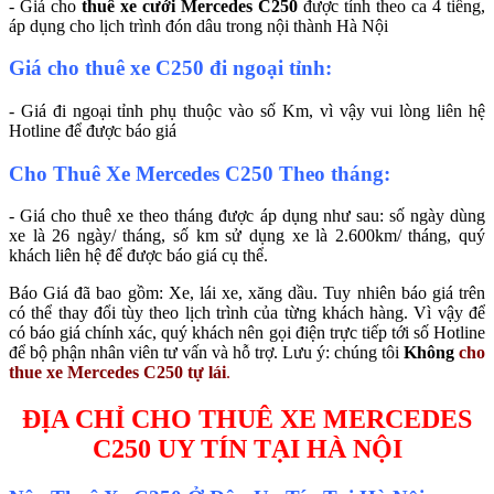
- Giá cho
thuê xe cưới Mercedes C250
được tính theo ca 4 tiếng,
áp dụng cho lịch trình đón dâu trong nội thành Hà Nội
Giá cho thuê xe C250 đi ngoại tỉnh:
- Giá đi ngoại tỉnh phụ thuộc vào số Km, vì vậy vui lòng liên hệ
Hotline để được báo giá
Cho Thuê Xe Mercedes C250 Theo tháng:
- Giá cho thuê xe theo tháng được áp dụng như sau: số ngày dùng
xe là 26 ngày/ tháng, số km sử dụng xe là 2.600km/ tháng, quý
khách liên hệ để được báo giá cụ thể.
Báo Giá đã bao gồm: Xe, lái xe, xăng dầu. Tuy nhiên báo giá trên
có thể thay đổi tùy theo lịch trình của từng khách hàng. Vì vậy để
có báo giá chính xác, quý khách nên gọi điện trực tiếp tới số Hotline
để bộ phận nhân viên tư vấn và hỗ trợ. Lưu ý: chúng tôi
Không
cho
thue xe Mercedes C250 tự lái
.
ĐỊA CHỈ CHO THUÊ XE MERCEDES
C250 UY TÍN TẠI HÀ NỘI