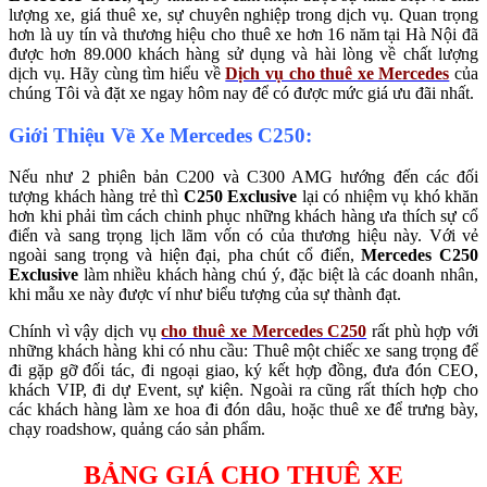
lượng xe, giá thuê xe, sự chuyên nghiệp trong dịch vụ. Quan trọng
hơn là uy tín và thương hiệu cho thuê xe hơn 16 năm tại Hà Nội đã
được hơn 89.000 khách hàng sử dụng và hài lòng về chất lượng
dịch vụ. Hãy cùng tìm hiểu về
Dịch vụ cho thuê xe Mercedes
của
chúng Tôi và đặt xe ngay hôm nay để có được mức giá ưu đãi nhất.
Giới Thiệu Về Xe Mercedes C250:
Nếu như 2 phiên bản C200 và C300 AMG hướng đến các đối
tượng khách hàng trẻ thì
C250 Exclusive
lại có nhiệm vụ khó khăn
hơn khi phải tìm cách chinh phục những khách hàng ưa thích sự cổ
điển và sang trọng lịch lãm vốn có của thương hiệu này. Với vẻ
ngoài sang trọng và hiện đại, pha chút cổ điển,
Mercedes C250
Exclusive
làm nhiều khách hàng chú ý, đặc biệt là các doanh nhân,
khi mẫu xe này được ví như biểu tượng của sự thành đạt.
Chính vì vậy dịch vụ
cho thuê xe Mercedes C250
rất phù hợp với
những khách hàng khi có nhu cầu: Thuê một chiếc xe sang trọng để
đi gặp gỡ đối tác, đi ngoại giao, ký kết hợp đồng, đưa đón CEO,
khách VIP, đi dự Event, sự kiện. Ngoài ra cũng rất thích hợp cho
các khách hàng làm xe hoa đi đón dâu, hoặc thuê xe để trưng bày,
chạy roadshow, quảng cáo sản phẩm.
BẢNG GIÁ CHO THUÊ XE