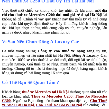
Nên Thuê Xe C250 Ở Đâu Uy Tín Tại Hà Nội
Việc thuê một chiếc xe không khó, tuy nhiên để lựa chọn một
địa
chỉ cho thuê xe Mercedes C200 đời mới giá rẻ ở tại Hà Nội
lại
không hề dễ. Chính vì vậy quý khách hãy tìm hiểu kỹ về nhà cung
cấp trước khi quyết định thuê xe. Hãy là những khách hàng thông
thái khi lựa chọn những nhà cung cấp uy tín, chuyên nghiệp, lâu
năm và được nhiều khách hàng phản hồi tốt.
Vì Sao Nên Chọn Đông A Luxury Car
Là một trong những
Công ty cho thuê xe hạng sang
uy tín,
chuyên nghiệp và lâu năm nhất tại Hà Nội.
Đông A Luxury Car
cam kết: 100% xe cho thuê là xe đời mới, đội ngũ lái xe thân thiện,
chuyên nghiệp, Giá thuê xe rõ ràng, minh bạch và tốt nhất trên thị
trường. Chúng tôi tự hào là thương hiệu đã được hàng ngàn khách
hàng sử dụng và hài lòng trong 16 năm qua.
Có Thể Bạn Sẽ Quan Tâm ?
Khách hàng
thuê xe Mercedes tại Hà Nội
thường quan tâm tới các
loại xe khác như:
Thuê xe Mercedes C200
,
Thuê Xe Mercedes
C300
.
Ngoài ra Bạn cũng nên tham khảo qua dịch vụ:
Cho
T
huê
xe Audi Tại Hà Nội
,
Cho Thuê Xe BMW Hà Nội
của chúng Tôi.