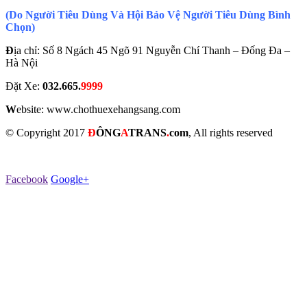
(Do Người Tiêu Dùng Và Hội Bảo Vệ Người Tiêu Dùng Bình
Chọn)
Đ
ịa chỉ: Số 8 Ngách 45 Ngõ 91 Nguyễn Chí Thanh – Đống Đa –
Hà Nội
Đặt Xe:
032.665.
9999
W
ebsite: www.chothuexehangsang.com
© Copyright 2017
Đ
Ô
NG
A
TRANS
.
com
, All rights reserved
Facebook
Google+