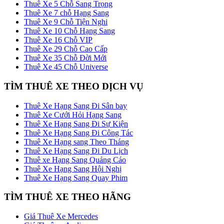
Thuê Xe 5 Chỗ Sang Trọng
Thuê Xe 7 chỗ Hạng Sang
Thuê Xe 9 Chỗ Tiện Nghi
Thuê Xe 10 Chỗ Hạng Sang
Thuê Xe 16 Chỗ VIP
Thuê Xe 29 Chỗ Cao Cấp
Thuê Xe 35 Chỗ Đời Mới
Thuê Xe 45 Chỗ Universe
TÌM THUÊ XE THEO DỊCH VỤ
Thuê Xe Hạng Sang Đi Sân bay
Thuê Xe Cưới Hỏi Hạng Sang
Thuê Xe Hạng Sang Đi Sự Kiện
Thuê Xe Hạng Sang Đi Công Tác
Thuê Xe Hạng sang Theo Tháng
Thuê Xe Hạng Sang Đi Du Lịch
Thuê xe Hạng Sang Quảng Cáo
Thuê Xe Hạng Sang Hội Nghị
Thuê Xe Hạng Sang Quay Phim
TÌM THUÊ XE THEO HÃNG
Giá Thuê Xe Mercedes