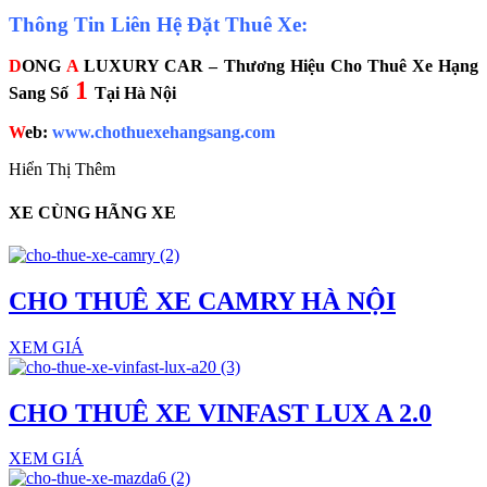
Thông Tin Liên Hệ Đặt Thuê Xe:
D
ONG
A
LUXURY CAR – Thương Hiệu Cho Thuê Xe Hạng
1
Sang Số
Tại Hà Nội
W
eb:
www.chothuexehangsang.com
Hiển Thị Thêm
XE CÙNG HÃNG XE
CHO THUÊ XE CAMRY HÀ NỘI
XEM GIÁ
CHO THUÊ XE VINFAST LUX A 2.0
XEM GIÁ