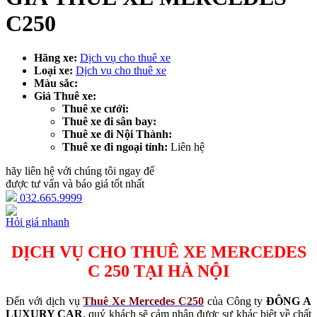
C250
Hãng xe:
Dịch vụ cho thuê xe
Loại xe:
Dịch vụ cho thuê xe
Màu sắc:
Giá Thuê xe:
Thuê xe cưới:
Thuê xe đi sân bay:
Thuê xe đi Nội Thành:
Thuê xe đi ngoại tỉnh:
Liên hệ
hãy liên hệ với chúng tôi ngay để
được tư vấn và báo giá tốt nhất
032.665.9999
Hỏi giá nhanh
DỊCH VỤ
CHO THUÊ XE MERCEDES
C 250 TẠI HÀ NỘI
Đến với dịch vụ
Thuê Xe Mercedes C250
của Công ty
ĐÔNG A
LUXURY CAR
, quý khách sẽ cảm nhận được sự khác biệt về chất