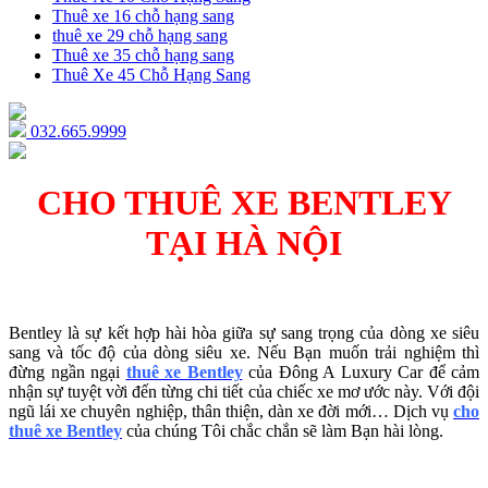
Thuê xe 16 chỗ hạng sang
thuê xe 29 chỗ hạng sang
Thuê xe 35 chỗ hạng sang
Thuê Xe 45 Chỗ Hạng Sang
032.665.9999
CHO THUÊ XE BENTLEY
TẠI HÀ NỘI
Bentley là sự kết hợp hài hòa giữa sự sang trọng của dòng xe siêu
sang và tốc độ của dòng siêu xe. Nếu Bạn muốn trải nghiệm thì
đừng ngần ngại
thuê xe Bentley
của Đông A Luxury Car để cảm
nhận sự tuyệt vời đến từng chi tiết của chiếc xe mơ ước này. Với đội
ngũ lái xe chuyên nghiệp, thân thiện, dàn xe đời mới… Dịch vụ
cho
thuê xe Bentley
của chúng Tôi chắc chắn sẽ làm Bạn hài lòng.