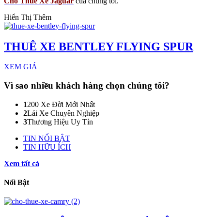
Cho Thuê Xe Jaguar
của chúng tôi.
Hiển Thị Thêm
THUÊ XE BENTLEY FLYING SPUR
XEM GIÁ
Vì sao nhiều khách hàng
chọn chúng tôi?
1
200 Xe Đời Mới Nhất
2
Lái Xe Chuyên Nghiệp
3
Thương Hiệu Uy Tín
TIN NỔI BẬT
TIN HỮU ÍCH
Xem tất cả
Nổi Bật