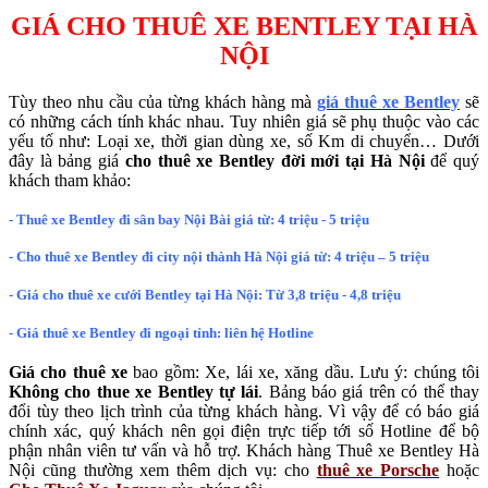
GIÁ CHO THUÊ XE BENTLEY TẠI HÀ
NỘI
Tùy theo nhu cầu của từng khách hàng mà
giá thuê xe Bentley
sẽ
có những cách tính khác nhau. Tuy nhiên giá sẽ phụ thuộc vào các
yếu tố như: Loại xe, thời gian dùng xe, số Km di chuyển… Dưới
đây là bảng giá
cho thuê xe Bentley đời mới tại Hà Nội
để quý
khách tham khảo:
- Thuê xe Bentley đi sân bay Nội Bài giá từ: 4 triệu - 5 triệu
- Cho thuê xe Bentley đi city nội thành Hà Nội giá từ: 4 triệu – 5 triệu
- Giá cho thuê xe cưới Bentley tại Hà Nội: Từ 3,8 triệu - 4,8 triệu
- Giá thuê xe Bentley đi ngoại tỉnh: liên hệ Hotline
Giá cho thuê xe
bao gồm: Xe, lái xe, xăng dầu. Lưu ý: chúng tôi
Không cho thue xe Bentley tự lái
. Bảng báo giá trên có thể thay
đổi tùy theo lịch trình của từng khách hàng. Vì vậy để có báo giá
chính xác, quý khách nên gọi điện trực tiếp tới số Hotline để bộ
phận nhân viên tư vấn và hỗ trợ. Khách hàng Thuê xe Bentley Hà
Nội cũng thường xem thêm dịch vụ: cho
thuê xe Porsche
hoặc