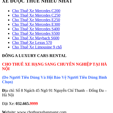
XE ĐƯỢC THUÊ NHIỀU NHẤT
Cho Thuê Xe Mercedes C200
Cho Thuê Xe Mercedes C250
Cho Thuê Xe Mercedes E250
Cho Thuê Xe Mercedes E300
Cho Thuê Xe Mercedes S400
Cho Thuê Xe Mercedes S500
Cho Thuê Xe Maybach S600
Cho Thuê Xe Lexus 570
Cho Thuê Xe Limousine 9 chỗ
ĐÔNG A LUXURY CARS RENTAL
CHO THUÊ XE HẠNG SANG CHUYÊN NGHIỆP TẠI HÀ
NỘI
(Do Người Tiêu Dùng Và Hội Bảo Vệ Người Tiêu Dùng Bình
Chọn)
Đ
ịa chỉ: Số 8 Ngách 45 Ngõ 91 Nguyễn Chí Thanh – Đống Đa –
Hà Nội
Đặt Xe:
032.665.
9999
W
ebsite: www.chothuexehangsang.com