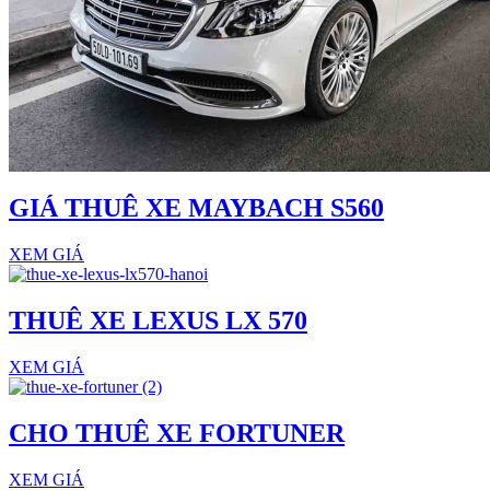
GIÁ THUÊ XE MAYBACH S560
XEM GIÁ
THUÊ XE LEXUS LX 570
XEM GIÁ
CHO THUÊ XE FORTUNER
XEM GIÁ