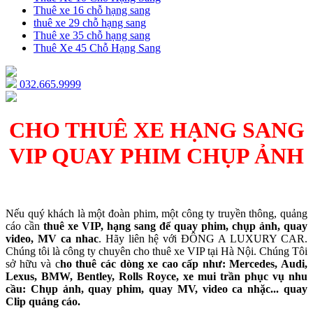
Thuê xe 16 chỗ hạng sang
thuê xe 29 chỗ hạng sang
Thuê xe 35 chỗ hạng sang
Thuê Xe 45 Chỗ Hạng Sang
032.665.9999
CHO THUÊ XE HẠNG SANG
VIP QUAY PHIM CHỤP ẢNH
Nếu quý khách là một đoàn phim, một công ty truyền thông, quảng
cáo cần
thuê xe VIP, hạng sang để quay phim, chụp ảnh, quay
video, MV ca nhac
. Hãy liên hệ với ĐÔNG A LUXURY CAR.
Chúng tôi là công ty chuyên cho thuê xe VIP tại Hà Nội. Chúng Tôi
sở hữu và c
ho thuê các dòng xe cao cấp như: Mercedes, Audi,
Lexus, BMW, Bentley, Rolls Royce, xe mui trần phục vụ nhu
cầu: Chụp ảnh, quay phim, quay MV, video ca nhặc... quay
Clip quảng cáo.