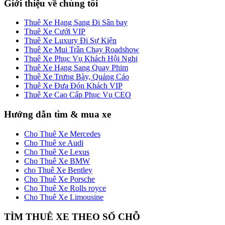
Giới thiệu về chúng tôi
Thuê Xe Hạng Sang Đi Sân bay
Thuê Xe Cưới VIP
Thuê Xe Luxury Đi Sự Kiện
Thuê Xe Mui Trần Chạy Roadshow
Thuê Xe Phục Vụ Khách Hội Nghị
Thuê Xe Hạng Sang Quay Phim
Thuê Xe Trưng Bày, Quảng Cáo
Thuê Xe Đưa Đón Khách VIP
Thuê Xe Cao Cấp Phục Vụ CEO
Hướng dẫn tìm & mua xe
Cho Thuê Xe Mercedes
Cho Thuê xe Audi
Cho Thuê Xe Lexus
Cho Thuê Xe BMW
cho Thuê Xe Bentley
Cho Thuê Xe Porsche
Cho Thuê Xe Rolls royce
Cho Thuê Xe Limousine
TÌM THUÊ XE THEO SỐ CHỖ