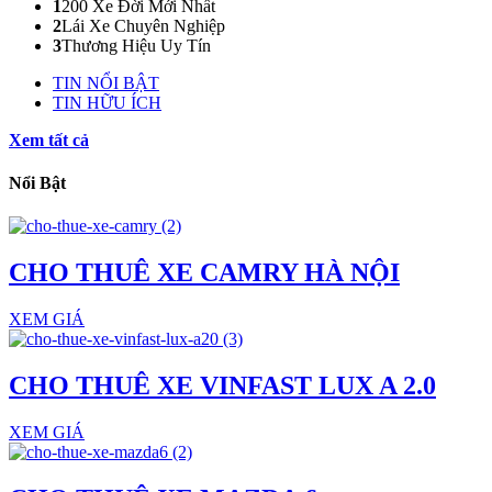
1
200 Xe Đời Mới Nhất
2
Lái Xe Chuyên Nghiệp
3
Thương Hiệu Uy Tín
TIN NỔI BẬT
TIN HỮU ÍCH
Xem tất cả
Nổi Bật
CHO THUÊ XE CAMRY HÀ NỘI
XEM GIÁ
CHO THUÊ XE VINFAST LUX A 2.0
XEM GIÁ