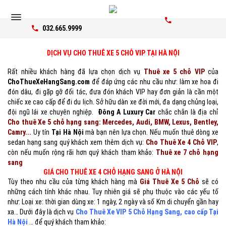
032.665.9999
DỊCH VỤ CHO THUÊ XE 5 CHỖ VIP TẠI HÀ NỘI
Rất nhiều khách hàng đã lựa chọn dịch vụ
Thuê xe 5 chỗ VIP
của
ChoThueXeHangSang.com
để đáp ứng các nhu cầu như: làm xe hoa đi
đón dâu, đi gặp gỡ đối tác, đưa đón khách VIP hay đơn giản là cần một
chiếc xe cao cấp để đi du lịch. Sở hữu dàn xe đời mới, đa dạng chủng loại,
đội ngũ lái xe chuyên nghiệp.
Đông A Luxury Car
chắc chắn là địa chỉ
Cho thuê Xe 5 chỗ hạng sang
: Mercedes, Audi, BMW, Lexus, Bentley,
Camry...
Uy tín
Tại Hà Nội
mà bạn nên lựa chọn. Nếu muốn thuê dòng xe
sedan hạng sang quý khách xem thêm dịch vụ:
Cho Thuê Xe 4 Chỗ VIP
,
còn nếu muốn rộng rãi hơn quý khách tham khảo:
Thuê xe 7 chỗ hạng
sang
GIÁ CHO THUÊ XE
4 CHỖ HẠNG SANG Ở HÀ NỘI
Tùy theo nhu cầu của từng khách hàng mà
Giá Thuê Xe 5 Chỗ
sẽ có
những cách tính khác nhau. Tuy nhiên giá sẽ phụ thuộc vào các yếu tố
như: Loại xe: thời gian dùng xe: 1 ngày, 2 ngày và số Km di chuyển gần hay
xa… Dưới đây là dịch vụ
Cho Thuê Xe VIP 5 Chỗ Hạng Sang, cao cấp Tại
Hà Nội
… để quý khách tham khảo: