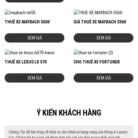
THUÊ XE MAYBACH S650
GIÁ THUÊ XE MAYBACH S560
XEM GIÁ
XEM GIÁ
THUÊ XE LEXUS LX 570
CHO THUÊ XE FORTUNER
XEM GIÁ
XEM GIÁ
Ý KIẾN KHÁCH HÀNG
Chúng Tôi rất hài lòng về dịch vụ cho thuê xe hạng sang của Đông A Luxury
Car. Chúng tôi hy vọng sẽ được hợp tác với các Bạn trong thời gian tới