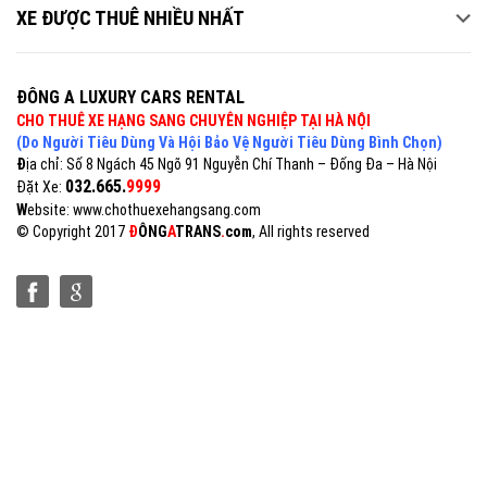
XE ĐƯỢC THUÊ NHIỀU NHẤT
ĐÔNG A LUXURY CARS RENTAL
CHO THUÊ XE HẠNG SANG CHUYÊN NGHIỆP TẠI HÀ NỘI
(Do Người Tiêu Dùng Và Hội Bảo Vệ Người Tiêu Dùng Bình Chọn)
Đ
ịa chỉ: Số 8 Ngách 45 Ngõ 91 Nguyễn Chí Thanh – Đống Đa – Hà Nội
032.665.
9999
Đặt Xe:
W
ebsite: www.chothuexehangsang.com
© Copyright 2017
Đ
Ô
NG
A
TRANS
.
com
, All rights reserved