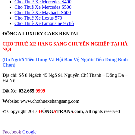
Cho Thuê Xe Mercedes S400
Cho Thuê Xe Mercedes S500
Cho Thuê Xe Maybach S600
Cho Thuê Xe Lexus 570
Cho Thuê Xe Limousine 9 chỗ
ĐÔNG A LUXURY CARS RENTAL
CHO THUÊ XE HẠNG SANG CHUYÊN NGHIỆP TẠI HÀ
NỘI
(Do Người Tiêu Dùng Và Hội Bảo Vệ Người Tiêu Dùng Bình
Chọn)
Đ
ịa chỉ: Số 8 Ngách 45 Ngõ 91 Nguyễn Chí Thanh – Đống Đa –
Hà Nội
Đặt Xe:
032.665.
9999
W
ebsite: www.chothuexehangsang.com
© Copyright 2017
Đ
Ô
NG
A
TRANS
.
com
, All rights reserved
Facebook
Google+