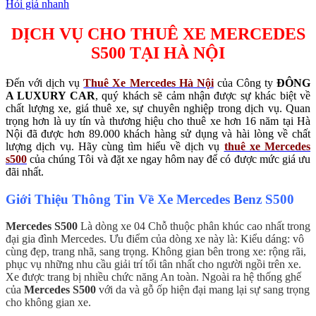
Hỏi giá nhanh
DỊCH VỤ
CHO THUÊ XE MERCEDES
S500 TẠI HÀ NỘI
Đến với dịch vụ
Thuê Xe Mercedes Hà Nội
của Công ty
ĐÔNG
A LUXURY CAR
, quý khách sẽ cảm nhận được sự khác biệt về
chất lượng xe, giá thuê xe, sự chuyên nghiệp trong dịch vụ. Quan
trọng hơn là uy tín và thương hiệu cho thuê xe hơn 16 năm tại Hà
Nội đã được hơn 89.000 khách hàng sử dụng và hài lòng về chất
lượng dịch vụ. Hãy cùng tìm hiểu về dịch vụ
thuê xe Mercedes
s500
của chúng Tôi và đặt xe ngay hôm nay để có được mức giá ưu
đãi nhất.
Giới Thiệu Thông Tin Về Xe Mercedes Benz S500
Mercedes S500
Là dòng xe 04 Chỗ thuộc phân khúc cao nhất trong
đại gia đình Mercedes. Ưu điểm của dòng xe này là: Kiểu dáng: vô
cùng đẹp, trang nhã, sang trọng. Không gian bên trong xe: rộng rãi,
phục vụ những nhu cầu giải trí tối tân nhất cho người ngồi trên xe.
Xe được trang bị nhiều chức năng An toàn. Ngoài ra hệ thống ghế
của
Mercedes S500
với da và gỗ ốp hiện đại mang lại sự sang trọng
cho không gian xe.