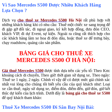
Vì Sao Mercedes S500 Được Nhiều Khách Hàng
Lựa Chọn ?
Dịch vụ
cho thuê xe Mercedes S500
Hà Nội
rất phù hợp với
những khách hàng khi có nhu cầu: Thuê một chiếc xe sang trọng để
đi gặp gỡ đối tác, đi ngoại giao, ký kết hợp đồng, đưa đón CEO,
khách VIP, đi dự Event, sự kiện. Ngoài ra cũng rất thích hợp cho
các khách hàng làm xe hoa đi đón dâu, hoặc thuê xe để trưng bày,
chạy roadshow, quảng cáo sản phẩm.
BẢNG GIÁ CHO THUÊ XE
MERCEDES S500 Ở HÀ NỘI:
Giá thuê Mercedes S500
được tính dựa trên các yếu tố: Theo Km:
khoảng cách di chuyển, Theo giờ: thời gian sử dụng xe, Theo ngày:
Thuê xe 1 ngày, 2 ngày. Chính vì vậy để có được mức giá chính xác
nhất vui lòng cho chúng tôi biết yêu cầu của quý khách như: Loại
xe cần thuê, ngày sử dụng xe, điểm đón, điểm đến, giờ đón, giờ kết
thúc dự kiến của lịch trình. Dưới đây là
bảng giá cho thuê xe S500
để quý khách tham khảo:
Thuê Xe Mercedes S500 Đi Sân Bay Nội Bài: