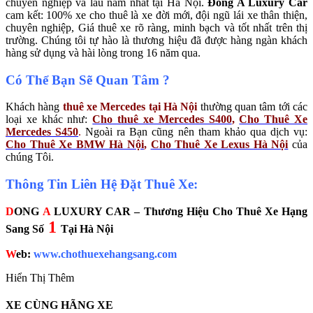
chuyên nghiệp và lâu năm nhất tại Hà Nội.
Đông A Luxury Car
cam kết: 100% xe cho thuê là xe đời mới, đội ngũ lái xe thân thiện,
chuyên nghiệp, Giá thuê xe rõ ràng, minh bạch và tốt nhất trên thị
trường. Chúng tôi tự hào là thương hiệu đã được hàng ngàn khách
hàng sử dụng và hài lòng trong 16 năm qua.
Có Thể Bạn Sẽ Quan Tâm ?
Khách hàng
thuê xe Mercedes tại Hà Nội
thường quan tâm tới các
loại xe khác như:
Cho t
huê xe Mercedes S400
,
Cho Thuê Xe
Mercedes S450
.
Ngoài ra Bạn cũng nên tham khảo qua dịch vụ:
Cho Thuê Xe BMW Hà Nội
,
Cho Thuê Xe Lexus Hà Nội
của
chúng Tôi.
Thông Tin Liên Hệ Đặt Thuê Xe:
D
ONG
A
LUXURY CAR – Thương Hiệu Cho Thuê Xe Hạng
1
Sang Số
Tại Hà Nội
W
eb:
www.chothuexehangsang.com
Hiển Thị Thêm
XE CÙNG HÃNG XE