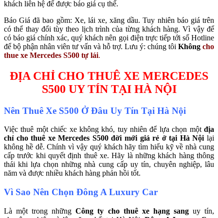
khách liên hệ để được báo giá cụ thể.
Báo Giá đã bao gồm: Xe, lái xe, xăng dầu. Tuy nhiên báo giá trên
có thể thay đổi tùy theo lịch trình của từng khách hàng. Vì vậy để
có báo giá chính xác, quý khách nên gọi điện trực tiếp tới số Hotline
để bộ phận nhân viên tư vấn và hỗ trợ. Lưu ý: chúng tôi
Không
cho
thue xe Mercedes S500 tự lái
.
ĐỊA CHỈ CHO THUÊ XE MERCEDES
S500 UY TÍN TẠI HÀ NỘI
Nên Thuê Xe S500 Ở Đâu Uy Tín Tại Hà Nội
Việc thuê một chiếc xe không khó, tuy nhiên để lựa chọn một
địa
chỉ cho thuê xe Mercedes S500 đời mới giá rẻ ở tại Hà Nội
lại
không hề dễ. Chính vì vậy quý khách hãy tìm hiểu kỹ về nhà cung
cấp trước khi quyết định thuê xe. Hãy là những khách hàng thông
thái khi lựa chọn những nhà cung cấp uy tín, chuyên nghiệp, lâu
năm và được nhiều khách hàng phản hồi tốt.
Vì Sao Nên Chọn Đông A Luxury Car
Là một trong những
Công ty cho thuê xe hạng sang
uy tín,