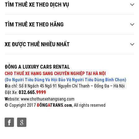
TÌM THUÊ XE THEO DỊCH VỤ
TÌM THUÊ XE THEO HÃNG
XE ĐƯỢC THUÊ NHIỀU NHẤT
ĐÔNG A LUXURY CARS RENTAL
CHO THUÊ XE HẠNG SANG CHUYÊN NGHIỆP TẠI HÀ NỘI
(Do Người Tiêu Dùng Và Hội Bảo Vệ Người Tiêu Dùng Bình Chọn)
Đ
ịa chỉ: Số 8 Ngách 45 Ngõ 91 Nguyễn Chí Thanh – Đống Đa – Hà Nội
032.665.
9999
Đặt Xe:
W
ebsite: www.chothuexehangsang.com
© Copyright 2017
Đ
Ô
NG
A
TRANS
.
com
, All rights reserved