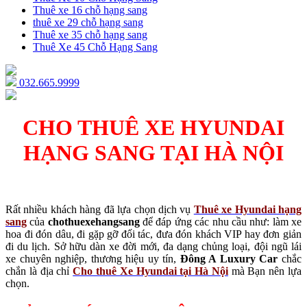
Thuê xe 16 chỗ hạng sang
thuê xe 29 chỗ hạng sang
Thuê xe 35 chỗ hạng sang
Thuê Xe 45 Chỗ Hạng Sang
032.665.9999
CHO THUÊ XE HYUNDAI
HẠNG SANG TẠI HÀ NỘI
Rất nhiều khách hàng đã lựa chọn dịch vụ
Thuê xe Hyundai hạng
sang
của
chothuexehangsang
để đáp ứng các nhu cầu như: làm xe
hoa đi đón dâu, đi gặp gỡ đối tác, đưa đón khách VIP hay đơn giản
đi du lịch. Sở hữu dàn xe đời mới, đa dạng chủng loại, đội ngũ lái
xe chuyên nghiệp, thương hiệu uy tín,
Đông A Luxury Car
chắc
chắn là địa chỉ
Cho thuê Xe Hyundai tại Hà Nội
mà Bạn nên lựa
chọn.