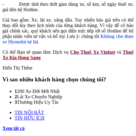
- Được tính theo thời gian dùng xe, số km, số ngày thuê xe,
giá liên hệ Hotline.
Giá bao gồm: Xe, lái xe, xăng dầu. Tuy nhiên báo giá trên có thể
thay đổi tùy theo lịch trình của từng khách hàng. Vì vậy để có báo
giá chính xác, quý khách nên gọi điện trực tiếp tới số Hotline để bộ
phận nhân viên tư vấn và hỗ trợ. Lưu ý: chúng tôi
Không cho thue
xe Hyundai tự lái
.
Có thể Bạn sẽ quan tâm: Dịch vụ
Cho Thuê Xe Vinfast
và
Thuê
Xe Kia Hạng Sang
Hiển Thị Thêm
Vì sao nhiều khách hàng
chọn chúng tôi?
1
200 Xe Đời Mới Nhất
2
Lái Xe Chuyên Nghiệp
3
Thương Hiệu Uy Tín
TIN NỔI BẬT
TIN HỮU ÍCH
Xem tất cả