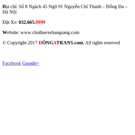
Đ
ịa chỉ: Số 8 Ngách 45 Ngõ 91 Nguyễn Chí Thanh – Đống Đa –
Hà Nội
Đặt Xe:
032.665.
9999
W
ebsite: www.chothuexehangsang.com
© Copyright 2017
Đ
Ô
NG
A
TRANS
.
com
, All rights reserved
Facebook
Google+