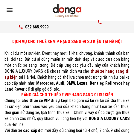
032.665.9999
DỊCH VỤ CHO THUÊ XE VIP HẠNG SANG ĐI SỰ KIỆN TẠI HÀ NỘI
Khi đi dự một sự kiện, Event hay một lễ khai chương, khánh thành của bạn
bè, đối tác. Bất cứ ai cũng muốn ăn mặt thật đẹp và được đưa đón bằng
một chiếc xe sang trọng. Để đáp ứng các yêu cầu này của khách hàng
ĐÔNG A LUXURY CARS đã cho ra mắt dịch vụ cho
thuê xe hạng sang đi
sự kiện
tại Hà Nội. Khách hàng có thể lựa chọn một trong rất nhiều loại xe
cao cấp nhất như:
Mercedes, Audi, BMW, Lexus, Bentley, Rollroyce hay
Land Rover
để đi gặp gỡ đối tác.
BẢNG GIÁ CHO THUÊ XE VIP HANG SANG ĐI SỰ KIỆN
Chúng tôi
cho thuê xe VIP đi sự kiện
bao gồm cả lái xe tài xế. Giá thuê xe
đi sự kiện phù thuộc vào yêu cầu của khách hàng như: Loại xe cần thuê,
thời gian sử dụng xe, lịch trình thuê xe.... Chình vì vậy để có được giá thuê
xe chính xác nhất, quý khách vui lòng liên hệ với
ĐÔNG A LUXURY CARS
qua Hotline:
Với dàn
xe cao cấp
đời mới đầy đủ chủng loại từ 4 chỗ, 7 chỗ, 9 chỗ cùng