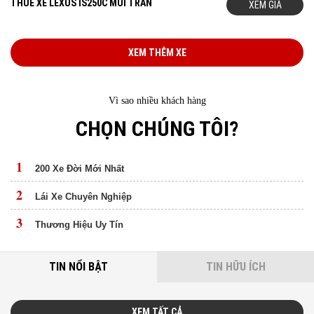
THUÊ XE LEXUS IS250C MUI TRẦN
XEM GIÁ
XEM THÊM XE
Vì sao nhiều khách hàng
CHỌN CHÚNG TÔI?
1
200 Xe Đời Mới Nhất
2
Lái Xe Chuyên Nghiệp
3
Thương Hiệu Uy Tín
TIN NỔI BẬT
TIN HỮU ÍCH
XEM TẤT CẢ