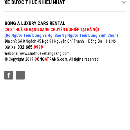
XE ĐƯỢC THUÊ NHIỀU NHẤT
ĐÔNG A LUXURY CARS RENTAL
CHO THUÊ XE HẠNG SANG CHUYÊN NGHIỆP TẠI HÀ NỘI
(Do Người Tiêu Dùng Và Hội Bảo Vệ Người Tiêu Dùng Bình Chọn)
Đ
ịa chỉ: Số 8 Ngách 45 Ngõ 91 Nguyễn Chí Thanh – Đống Đa – Hà Nội
032.665.
9999
Đặt Xe:
W
ebsite: www.chothuexehangsang.com
© Copyright 2017
Đ
Ô
NG
A
TRANS
.
com
, All rights reserved