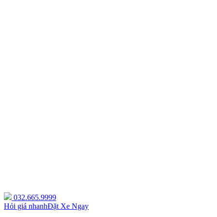
032.665.9999
Hỏi giá nhanh
Đặt Xe Ngay