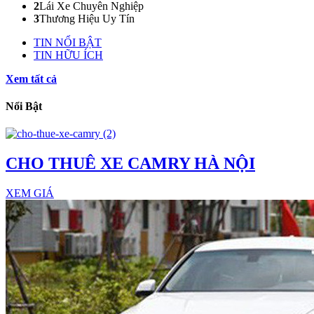
2
Lái Xe Chuyên Nghiệp
3
Thương Hiệu Uy Tín
TIN NỔI BẬT
TIN HỮU ÍCH
Xem tất cả
Nổi Bật
CHO THUÊ XE CAMRY HÀ NỘI
XEM GIÁ