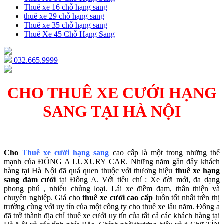
Thuê xe 16 chỗ hạng sang
thuê xe 29 chỗ hạng sang
Thuê xe 35 chỗ hạng sang
Thuê Xe 45 Chỗ Hạng Sang
032.665.9999
CHO THUÊ XE CƯỚI HẠNG
SANG TẠI HÀ NỘI
Cho
Thuê xe cưới hạng sang
cao cấp là một trong những thế
mạnh của ĐÔNG A LUXURY CAR. Những năm gần đây khách
hàng tại Hà Nội đã quá quen thuộc với thương hiệu
thuê xe hạng
sang đám cưới
tại Đông A. Với tiêu chí : Xe đời mới, đa dạng
phong phú , nhiều chủng loại. Lái xe điềm đạm, thân thiện và
chuyên nghiệp. Giá cho
thuê xe cưới cao cấp
luôn tốt nhất trên thị
trường cùng với uy tín của một công ty cho thuê xe lâu năm. Đông a
đã trở thành địa chỉ thuê xe cưới uy tín của tất cả các khách hàng tại