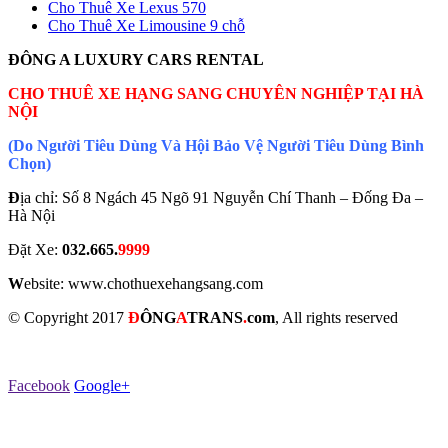
Cho Thuê Xe Lexus 570
Cho Thuê Xe Limousine 9 chỗ
ĐÔNG A LUXURY CARS RENTAL
CHO THUÊ XE HẠNG SANG CHUYÊN NGHIỆP TẠI HÀ
NỘI
(Do Người Tiêu Dùng Và Hội Bảo Vệ Người Tiêu Dùng Bình
Chọn)
Đ
ịa chỉ: Số 8 Ngách 45 Ngõ 91 Nguyễn Chí Thanh – Đống Đa –
Hà Nội
Đặt Xe:
032.665.
9999
W
ebsite: www.chothuexehangsang.com
© Copyright 2017
Đ
Ô
NG
A
TRANS
.
com
, All rights reserved
Facebook
Google+