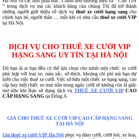
Hà Nội và các tỉnh phía Bắc. Chính nhờ thương hiệu và “ Chữ TÍN
“ trong dịch vụ mà các khách hàng của chúng Tôi đã trở thành
những người giới thiệu về dịch vụ
thuê xe cưới hạng sang
cho
chính bạn bè, người thân … mỗi khi có nhu cầu
thuê xe cưới VIP
tại Hà Nội.
DỊCH VỤ CHO THUÊ XE CƯỚI VIP
HẠNG SANG UY TÍN TẠI HÀ NỘI
Dù bạn là ai bạn đều có thể lựa chọn cho mình một chiếc xe cưới
phù hợp với loại xe, màu sắc, sở thích, khoảng chi phí mà bạn dự
kiến cho việc thuê xe cưới. Việc sở hữu một chiếc xe hạng sang, cao
cấp hay một chiếc xe mui trần trong ngày cưới sẽ không còn là giấc
mơ nữa khi Bạn sử dụng dịch vụ
THUÊ XE CƯỚI VIP
CAO
CẤP HẠNG SANG
tại Đông A
GIÁ CHO THUÊ XE CƯỚI VIP CAO CẤP HẠNG SANG
TẠI HÀ NỘI
Giá thuê xe cưới VIP
Hà Nội
phục vụ đám cưới, cưới hỏi, xe hoa,