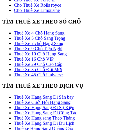
Cho Thuê Xe Rolls royce
Cho Thuê Xe Limousine
TÌM THUÊ XE THEO SỐ CHỖ
Thuê Xe 4 Chỗ Hạng Sang
Thuê Xe 5 Chỗ Sang Trọng
Thuê Xe 7 chỗ Hạng Sang
Thuê Xe 9 Chỗ Tiện Nghi
Thuê Xe 10 Chỗ Hạng Sang
Thuê Xe 16 Chỗ VIP
Thuê Xe 29 Chỗ Cao Cấp
Thuê Xe 35 Chỗ Đời Mới
Thuê Xe 45 Chỗ Universe
TÌM THUÊ XE THEO DỊCH VỤ
Thuê Xe Hạng Sang Đi Sân bay
Thuê Xe Cưới Hỏi Hạng Sang
Thuê Xe Hạng Sang Đi Sự Kiện
Thuê Xe Hạng Sang Đi Công Tác
Thuê Xe Hạng sang Theo Tháng
Thuê Xe Hạng Sang Đi Du Lịch
Thuê xe Hạng Sang Quảng Cáo