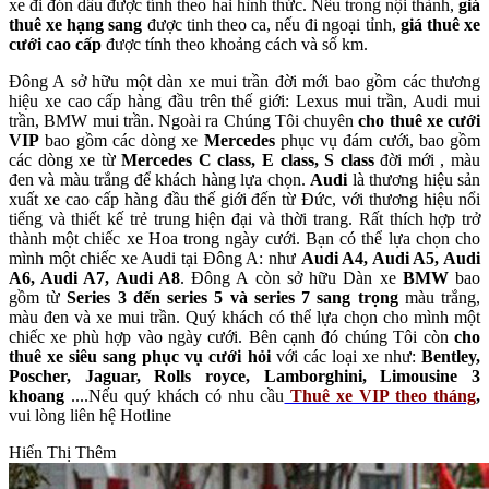
xe đi đón dâu được tính theo hai hình thức. Nếu trong nội thành,
giá
thuê xe hạng sang
được tinh theo ca, nếu đi ngoại tỉnh,
giá thuê xe
cưới cao cấp
được tính theo khoảng cách và số km.
Đông A sở hữu một dàn xe mui trần đời mới bao gồm các thương
hiệu xe cao cấp hàng đầu trên thế giới: Lexus mui trần, Audi mui
trần, BMW mui trần. Ngoài ra Chúng Tôi chuyên
cho thuê xe cưới
VIP
bao gồm các dòng xe
Mercedes
phục vụ đám cưới, bao gồm
các dòng xe từ
Mercedes C class, E class, S class
đời mới , màu
đen và màu trắng để khách hàng lựa chọn.
Audi
là thương hiệu sản
xuất xe cao cấp hàng đầu thế giới đến từ Đức, với thương hiệu nổi
tiếng và thiết kế trẻ trung hiện đại và thời trang. Rất thích hợp trở
thành một chiếc xe Hoa trong ngày cưới. Bạn có thể lựa chọn cho
mình một chiếc xe Audi tại Đông A: như
Audi A4, Audi A5, Audi
A6, Audi A7, Audi A8
. Đông A còn sở hữu Dàn xe
BMW
bao
gồm từ
Series 3 đến series 5 và series 7 sang trọng
màu trắng,
màu đen và xe mui trần. Quý khách có thể lựa chọn cho mình một
chiếc xe phù hợp vào ngày cưới. Bên cạnh đó chúng Tôi còn
cho
thuê xe siêu sang phục vụ cưới hỏi
với các loại xe như:
Bentley,
Poscher, Jaguar, Rolls royce, Lamborghini, Limousine 3
khoang
....Nếu quý khách có nhu cầu
Thuê xe VIP theo tháng
,
vui lòng liên hệ Hotline
Hiển Thị Thêm