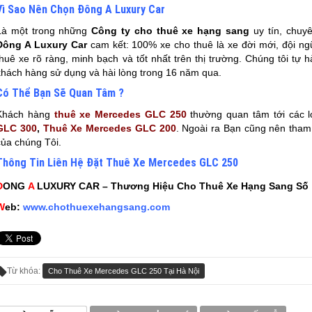
Vì Sao Nên Chọn Đông A Luxury Car
Là một trong những
Công ty cho thuê xe hạng sang
uy tín, chuyê
Đông A Luxury Car
cam kết: 100% xe cho thuê là xe đời mới, đội ngũ
thuê xe rõ ràng, minh bạch và tốt nhất trên thị trường. Chúng tôi tự
khách hàng sử dụng và hài lòng trong 16 năm qua.
Có Thể Bạn Sẽ Quan Tâm ?
Khách hàng
thuê xe Mercedes GLC 250
thường quan tâm tới các l
GLC 300
,
Thuê Xe Mercedes GLC 200
. Ngoài ra Bạn cũng nên tham
của chúng Tôi.
Thông Tin Liên Hệ Đặt Thuê Xe Mercedes GLC 250
D
ONG
A
LUXURY CAR – Thương Hiệu Cho Thuê Xe Hạng Sang Số
W
eb:
www.chothuexehangsang.com
Từ khóa:
Cho Thuê Xe Mercedes GLC 250 Tại Hà Nội