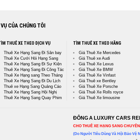
 VỤ CỦA CHÚNG TÔI
TÌM THUÊ XE THEO DỊCH VỤ
TÌM THUÊ XE THEO HÃNG
Thuê Xe Hạng Sang Đi Sân bay
Giá Thuê Xe Mercedes
Thuê Xe Cưới Hỏi Hạng Sang
Giá Thuê xe Audi
Thuê Xe Hạng Sang Đi Sự Kiện
Giá Thuê Xe Lexus
Thuê Xe Hạng Sang Đi Công Tác
Giá Thuê Xe BMW
Thuê Xe Hạng sang Theo Tháng
Giá Thuê Xe Vinfast
Thuê Xe Hạng Sang Đi Du Lịch
Giá Thuê xe Bentley
Thuê xe Hạng Sang Quảng Cáo
Giá Thuê Xe Porsche
Thuê Xe Hạng Sang Hội Nghị
Giá Thuê Xe Rolls royce
Thuê Xe Hạng Sang Quay Phim
Giá Thuê Xe limousine
ĐÔNG A LUXURY CARS RE
CHO THUÊ XE HẠNG SANG CHUYÊN 
(Do Người Tiêu Dùng Và Hội Bảo Vệ 