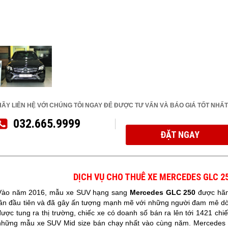
HÃY LIÊN HỆ VỚI CHÚNG TÔI NGAY ĐỂ ĐƯỢC TƯ VẤN VÀ BÁO GIÁ TỐT NHẤT
032.665.9999
ĐẶT NGAY
DỊCH VỤ
CHO THUÊ XE MERCEDES GLC 25
Vào năm 2016, mẫu xe SUV hạng sang
Mercedes GLC 250
được hãng
lần đầu tiên và đã gây ấn tượng mạnh mẽ với những người đam mê dòn
được tung ra thị trường, chiếc xe có doanh số bán ra lên tới 1421 ch
những mẫu xe SUV Mid size bán chạy nhất vào cùng năm. Mercedes 