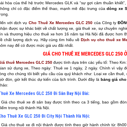
hài hòa của thế hệ trước Mercedes GLK và “sự gợi cảm thuần khiết”
không chỉ có đặc điểm thể thao, mạnh mẽ đặc trưng của
dòng xe 
trọng.
Đến với dịch vụ
Cho Thuê Xe Mercedes GLC 250
của Công ty
ĐÔN
nhận được sự khác biệt về chất lượng xe, giá thuê xe, sự chuyên nghi
tín và thương hiệu cho thuê xe hơn 16 năm tại Hà Nội đã được hơn 8
về chất lượng dịch vụ. Hãy cùng tìm hiểu về
Dịch vụ cho thuê xe M
hôm nay để có được mức giá ưu đãi nhất.
GIÁ CHO THUÊ XE MERCEDES GLC 250 Ở 
Giá thuê Mercedes GLC 250
được tính dựa trên các yếu tố: Theo Km:
gian sử dụng xe, Theo ngày: Thuê xe 1 ngày, 2 ngày. Chính vì vậy đ
lòng cho chúng tôi biết yêu cầu của quý khách như: Loại xe cần thuê,
giờ đón, giờ kết thúc dự kiến của lịch trình. Dưới đây là
bảng giá cho
khảo:
Thuê Xe Mercedes GLC 250 Đi Sân Bay Nội Bài:
- Giá cho thuê xe đi sân bay được tính theo ca 3 tiếng, bao gồm đón
điểm trong nội thành Hà Nội.
Cho Thuê Xe GLC 250 Đi City Nội Thành Hà Nội:
- Giá cho thuê xe đi nội thành được tính theo giờ hành chính từ: 8h0