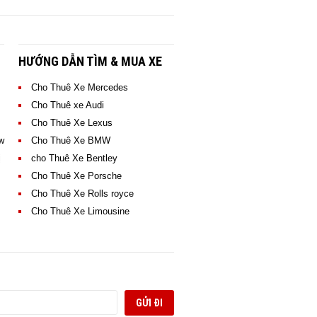
HƯỚNG DẪN TÌM & MUA XE
Cho Thuê Xe Mercedes
Cho Thuê xe Audi
Cho Thuê Xe Lexus
w
Cho Thuê Xe BMW
CHO THUÊ XE MAZDA 6
CHO THUÊ XE MAZDA 6
CHO THUÊ XE MAZDA 6
ị
cho Thuê Xe Bentley
> XEM NGAY GIÁ THUÊ XE
> XEM NGAY GIÁ THUÊ XE
> XEM NGAY GIÁ THUÊ XE
Cho Thuê Xe Porsche
Cho Thuê Xe Rolls royce
Cho Thuê Xe Limousine