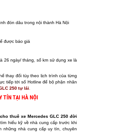
trình đón dâu trong nội thành Hà Nội
 để được báo giá
à 26 ngày/ tháng, số km sử dụng xe là
ể thay đổi tùy theo lịch trình của từng
ực tiếp tới số Hotline để bộ phận nhân
LC 250 tự lái
.
 TÍN TẠI HÀ NỘI
ỉ cho thuê xe Mercedes GLC 250 đời
tìm hiểu kỹ về nhà cung cấp trước khi
ọn những nhà cung cấp uy tín, chuyên