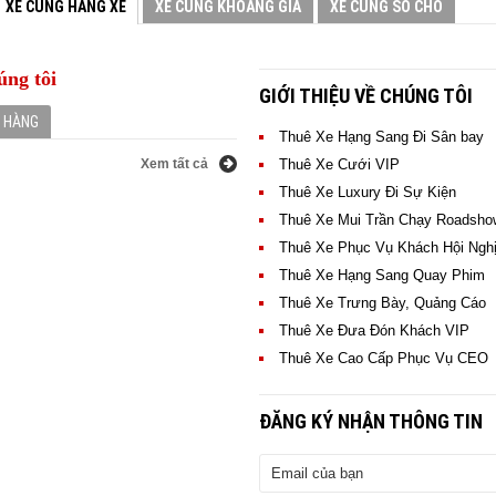
XE CÙNG HÃNG XE
XE CÙNG KHOẢNG GIÁ
XE CÙNG SỐ CHỖ
úng tôi
GIỚI THIỆU VỀ CHÚNG TÔI
H HÀNG
Thuê Xe Hạng Sang Đi Sân bay
Xem tất cả
Xem
Thuê Xe Cưới VIP
thuê xe hạng sang của Đông A
tất
Thuê Xe Luxury Đi Sự Kiện
hợp tác với các Bạn trong thời
cả
Thuê Xe Mui Trần Chạy Roadsho
CHO THUÊ XE CAMRY HÀ NỘI
CHO THUÊ XE CAMRY HÀ NỘI
CHO THUÊ XE CAMRY HÀ NỘI
CHO THUÊ XE VINFAST LUX A 2.0
CHO THUÊ XE VINFAST LUX A 2.0
CHO THUÊ XE VINFAST LUX A 2.0
Thuê Xe Phục Vụ Khách Hội Ngh
Thuê Xe VIP Hạng Sang
> XEM NGAY GIÁ THUÊ XE
> XEM NGAY GIÁ THUÊ XE
> XEM NGAY GIÁ THUÊ XE
> XEM NGAY GIÁ THUÊ XE
> XEM NGAY GIÁ THUÊ XE
> XEM NGAY GIÁ THUÊ XE
Thuê Xe Hạng Sang Quay Phim
Thuê Xe Trưng Bày, Quảng Cáo
Thuê Xe Đưa Đón Khách VIP
Thuê Xe Cao Cấp Phục Vụ CEO
ĐĂNG KÝ NHẬN THÔNG TIN