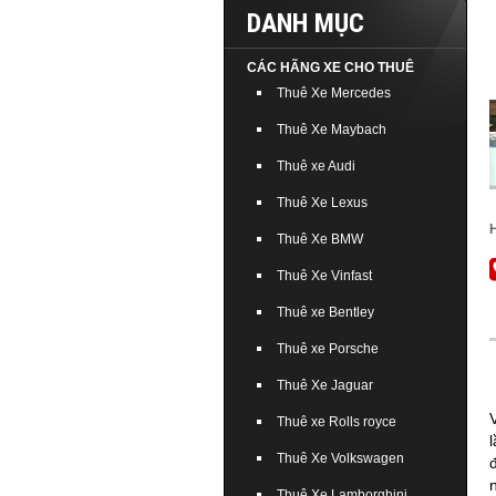
DANH MỤC
CÁC HÃNG XE CHO THUÊ
Thuê Xe Mercedes
Thuê Xe Maybach
Thuê xe Audi
Thuê Xe Lexus
Thuê Xe BMW
Thuê Xe Vinfast
Thuê xe Bentley
Thuê xe Porsche
Thuê Xe Jaguar
Thuê xe Rolls royce
Thuê Xe Volkswagen
Thuê Xe Lamborghini