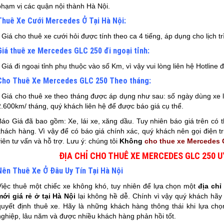
phạm vị các quận nội thành Hà Nội.
Thuê Xe Cưới Mercedes Ở Tại Hà Nội:
- Giá cho thuê xe cưới hỏi được tính theo ca 4 tiếng, áp dụng cho lịch 
Giá thuê xe Mercedes GLC 250 đi ngoại tỉnh:
- Giá đi ngoại tỉnh phụ thuộc vào số Km, vì vậy vui lòng liên hệ Hotline
Cho Thuê Xe Mercedes GLC 250 Theo tháng:
- Giá cho thuê xe theo tháng được áp dụng như sau: số ngày dùng xe l
2.600km/ tháng, quý khách liên hệ để được báo giá cụ thể.
Báo Giá đã bao gồm: Xe, lái xe, xăng dầu. Tuy nhiên báo giá trên có th
khách hàng. Vì vậy để có báo giá chính xác, quý khách nên gọi điện tr
viên tư vấn và hỗ trợ. Lưu ý: chúng tôi
Không
cho thue xe Mercedes G
ĐỊA CHỈ CHO THUÊ XE MERCEDES GLC 250 UY
Nên Thuê Xe Ở Đâu Uy Tín Tại Hà Nội
Việc thuê một chiếc xe không khó, tuy nhiên để lựa chọn một
địa ch
mới giá rẻ ở tại Hà Nội
lại không hề dễ. Chính vì vậy quý khách hãy 
quyết định thuê xe. Hãy là những khách hàng thông thái khi lựa ch
nghiệp, lâu năm và được nhiều khách hàng phản hồi tốt.