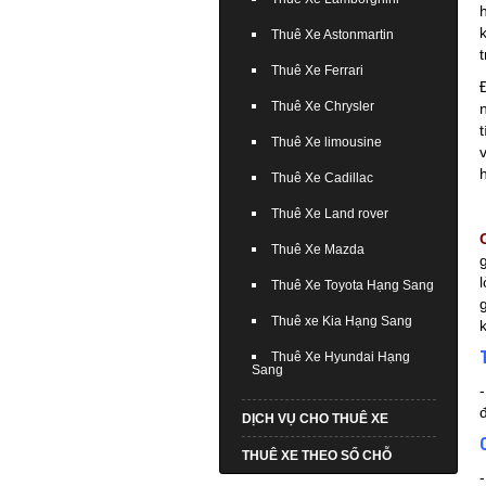
Thuê Xe Astonmartin
Thuê Xe Ferrari
Thuê Xe Chrysler
Thuê Xe limousine
Thuê Xe Cadillac
Thuê Xe Land rover
Thuê Xe Mazda
Thuê Xe Toyota Hạng Sang
Thuê xe Kia Hạng Sang
Thuê Xe Hyundai Hạng
Sang
DỊCH VỤ CHO THUÊ XE
THUÊ XE THEO SỐ CHỖ