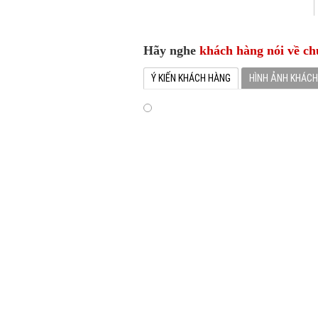
Hãy nghe
khách hàng nói về ch
Ý KIẾN KHÁCH HÀNG
HÌNH ẢNH KHÁC
Chúng Tôi rất hài lòng về dịch vụ cho 
Luxury Car. Chúng tôi hy vọng sẽ được 
gian tới
Feedbach Của Khách Hàng 