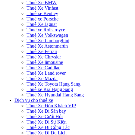
Thuê Xe BMW
Thuê Xe Vinfast
Thuê xe Bentley
Thuê xe Porsche
Thuê Xe Jaguar
Thuê xe Rolls royce
Thuê Xe Volkswagen
Thuê Xe Lamborghini
Thuê Xe Astonmartin
Thuê Xe Ferrari
Thuê Xe Chrysler
Thuê Xe limousine
Thuê Xe Cadillac
Thuê Xe Land rover
Thuê Xe Mazda
Thuê Xe Toyota Hạng Sang
Thuê xe Kia Hạng Sang
Thuê Xe Hyundai Hạng Sang
Dịch vụ cho thuê xe
Thuê Xe Đón Khách VIP
Thuê Xe Đi Sân bay
Thuê Xe Cưới Hỏi
Thuê Xe Đi Sự Kiện
Thuê Xe Đi Công Tác
Thuê Xe Đi Du Lịch