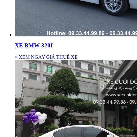
XE BMW 320I
> XEM NGAY GIÁ THUÊ XE