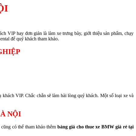
ỘI
ch VIP hay đơn giản là làm xe trưng bày, giới thiệu sản phẩm, chạy
ntal để quý khách tham khảo.
GHIỆP
 khách VIP. Chắc chắn sẽ làm hài lòng quý khách. Một số loại xe và
À NỘI
ch cũng có thể tham khảo thêm
bảng giá cho thue xe BMW giá rẻ tại