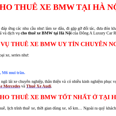
HO THUÊ XE BMW TẠI HÀ N
đáp ứng các nhu cầu như: làm xe dâu, đi gặp gỡ đối tác, đưa đón khá
iá và dịch vụ
cho thuê xe BMW tại Hà Nội
của Đông A Luxury Car Re
 VỤ THUÊ XE BMW UY TÍN CHUYÊN N
oại xe, series như:
, M6 mui trần.
gũ lái xe chuyên nghiệp, thân thiện và có nhiều kinh nghiệm phục vụ
e Mercedes
và
Thuê Xe Audi
.
CHO THUÊ XE BMW TỐT NHẤT Ở TẠI H
thuê, lịch trình thuê xe, thời gian dùng xe, số km… Ngoài ra quý khá