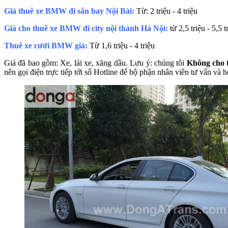
Giá thuê xe BMW đi sân bay Nội Bài:
Từ: 2 triệu - 4 triệu
Giá cho thuê xe BMW đi city nội thành Hà Nội:
từ 2,5 triệu - 5,5 t
Thuê xe cưới BMW giá:
Từ 1,6 triệu - 4 triệu
Giá đã bao gồm: Xe, lái xe, xăng dầu. Lưu ý: chúng tôi
Không cho 
nên gọi điện trực tiếp tới số Hotline để bộ phận nhân viên tư vấn và h