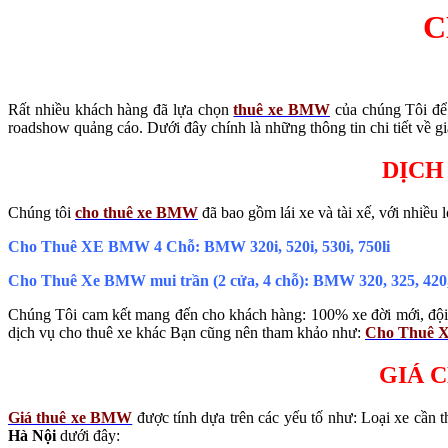
C
Rất nhiều khách hàng đã lựa chọn
thuê xe BMW
của chúng Tôi để 
roadshow quảng cáo. Dưới đây chính là những thông tin chi tiết về g
DỊCH
Chúng tôi
cho thuê xe BMW
đã bao gồm lái xe và tài xế, với nhiều l
Cho Thuê XE BMW 4 Chỗ: BMW 320i, 520i, 530i, 750li
Cho Thuê Xe BMW mui trần (2 cửa, 4 chỗ): BMW 320, 325, 420
Chúng Tôi cam kết mang đến cho khách hàng: 100% xe đời mới, đội n
dịch vụ cho thuê xe khác Bạn cũng nên tham khảo như:
Cho
Thuê X
GIÁ 
Giá thuê xe BMW
được tính dựa trên các yếu tố như: Loại xe cần 
Hà Nội
dưới đây: