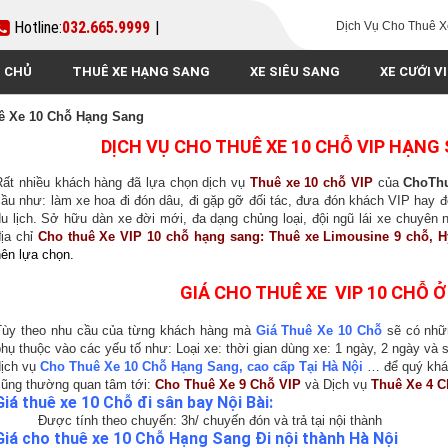
Hotline:
032.665.9999
|
Dịch Vụ Cho Thuê X
 CHỦ
THUÊ XE HẠNG SANG
XE SIÊU SANG
XE CƯỚI V
ê Xe 10 Chỗ Hạng Sang
DỊCH VỤ CHO THUÊ XE 10 CHỖ VIP HẠNG 
Rất nhiều khách hàng đã lựa chọn dịch vụ
Thuê xe 10 chỗ VIP
của
ChoTh
cầu như: làm xe hoa đi đón dâu, đi gặp gỡ đối tác, đưa đón khách VIP hay đ
du lịch. Sở hữu dàn xe đời mới, đa dạng chủng loại, đội ngũ lái xe chuyên
địa chỉ
Cho thuê Xe VIP 10 chỗ hạng sang: Thuê xe Limousine 9 chỗ, 
nên lựa chọn.
GIÁ CHO THUÊ XE
VIP 10 CHỖ Ở
Tùy theo nhu cầu của từng khách hàng mà
Giá Thuê Xe 10 Chỗ
sẽ có nhữn
phụ thuộc vào các yếu tố như: Loại xe: thời gian dùng xe: 1 ngày, 2 ngày v
ịch vụ
Cho Thuê Xe 10 Chỗ Hạng Sang, cao cấp Tại Hà Nội
… để quý khác
cũng thường quan tâm tới:
Cho Thuê Xe 9 Chỗ VIP
và Dịch vụ
Thuê Xe 4 
Giá thuê xe 10 Chỗ đi sân bay Nội Bài:
- Được tính theo chuyến: 3h/ chuyến đón và trả tại nội thành
Giá cho thuê xe 10 Chỗ Hạng Sang Đi nội thành Hà Nội