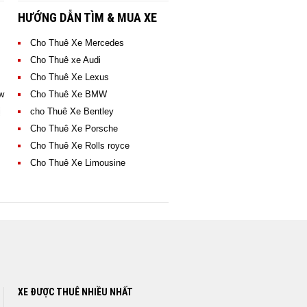
HƯỚNG DẪN TÌM & MUA XE
Cho Thuê Xe Mercedes
Cho Thuê xe Audi
Cho Thuê Xe Lexus
w
Cho Thuê Xe BMW
CHO THUÊ XE MERCEDES C200
ị
cho Thuê Xe Bentley
> XEM NGAY GIÁ THUÊ XE
Cho Thuê Xe Porsche
Cho Thuê Xe Rolls royce
Cho Thuê Xe Limousine
XE ĐƯỢC THUÊ NHIỀU NHẤT