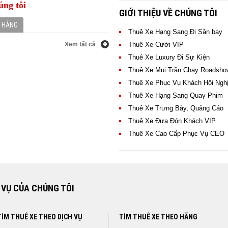
úng tôi
GIỚI THIỆU VỀ CHÚNG TÔI
H HÀNG
Thuê Xe Hạng Sang Đi Sân bay
Xem tất cả
Xem
Thuê Xe Cưới VIP
thuê xe hạng sang của Đông A
tất
Thuê Xe Luxury Đi Sự Kiện
hợp tác với các Bạn trong thời
cả
Thuê Xe Mui Trần Chạy Roadsho
CHO THUÊ XE VINFAST LUX A 2.0
CHO THUÊ XE MAZDA 6
Thuê Xe Phục Vụ Khách Hội Ngh
Thuê Xe VIP Hạng Sang
> XEM NGAY GIÁ THUÊ XE
> XEM NGAY GIÁ THUÊ XE
Thuê Xe Hạng Sang Quay Phim
Thuê Xe Trưng Bày, Quảng Cáo
Thuê Xe Đưa Đón Khách VIP
Thuê Xe Cao Cấp Phục Vụ CEO
 VỤ CỦA CHÚNG TÔI
TÌM THUÊ XE THEO DỊCH VỤ
TÌM THUÊ XE THEO HÃNG