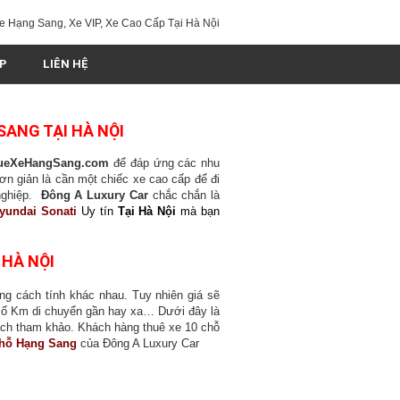
e Hạng Sang, Xe VIP, Xe Cao Cấp Tại Hà Nội
IP
LIÊN HỆ
SANG TẠI HÀ NỘI
ueXeHangSang.com
để đáp ứng các nhu
ơn giản là cần một chiếc xe cao cấp để đi
 nghiệp.
Đông A Luxury Car
chắc chắn là
Hyundai Sonati
Uy tín
Tại Hà Nội
mà bạn
 HÀ NỘI
g cách tính khác nhau. Tuy nhiên giá sẽ
à số Km di chuyển gần hay xa… Dưới đây là
h tham khảo. Khách hàng thuê xe 10 chỗ
Chỗ Hạng Sang
của Đông A Luxury Car