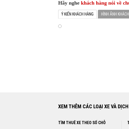
Hãy nghe
khách hàng nói về ch
Ý KIẾN KHÁCH HÀNG
HÌNH ẢNH KHÁC
Chúng Tôi rất hài lòng về dịch vụ cho 
Luxury Car. Chúng tôi hy vọng sẽ được 
gian tới
CHO THUÊ XE CAMRY HÀ NỘI
Feedbach Của Khách Hàng 
> XEM NGAY GIÁ THUÊ XE
XEM THÊM CÁC LOẠI XE VÀ DỊCH
TÌM THUÊ XE THEO SỐ CHỖ