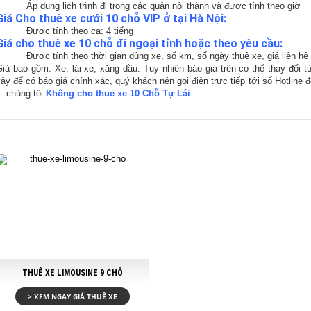
- Áp dụng lịch trình đi trong các quận nội thành và được tính theo giờ
Giá Cho thuê xe cưới 10 chỗ VIP ở tại Hà Nội:
- Được tính theo ca: 4 tiếng
Giá cho thuê xe 10 chỗ đi ngoại tỉnh hoặc theo yêu cầu:
- Được tính theo thời gian dùng xe, số km, số ngày thuê xe, giá liên hệ 
iá bao gồm: Xe, lái xe, xăng dầu. Tuy nhiên báo giá trên có thể thay đổi t
ậy để có báo giá chính xác, quý khách nên gọi điện trực tiếp tới số Hotline 
: chúng tôi
Không cho thue xe 10 Chỗ Tự Lái
.
THUÊ XE LIMOUSINE 9 CHỖ
> XEM NGAY GIÁ THUÊ XE