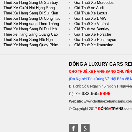
Thuê Xe Hạng Sang Đi Sân bay
Giá Thuê Xe Mercedes
Thuê Xe Cưới Hỏi Hạng Sang
Giá Thuê xe Audi
Thuê Xe Hạng Sang Đi Sự Kiện
Giá Thuê Xe Lexus
Thuê Xe Hạng Sang Đi Công Tác
Giá Thuê Xe BMW
Thuê Xe Hạng sang Theo Tháng
Giá Thuê Xe Vinfast
Thuê Xe Hạng Sang Đi Du Lịch
Giá Thuê xe Bentley
Thuê xe Hạng Sang Quảng Cáo
Giá Thuê Xe Porsche
Thuê Xe Hạng Sang Hội Nghị
Giá Thuê Xe Rolls royce
Thuê Xe Hạng Sang Quay Phim
Giá Thuê Xe limousine
ĐÔNG A LUXURY CARS RE
CHO THUÊ XE HẠNG SANG CHUYÊN 
(Do Người Tiêu Dùng Và Hội Bảo Vệ 
Đ
ịa chỉ: Số 8 Ngách 45 Ngõ 91 Nguyễ
032.665.
9999
Đặt Xe:
W
ebsite: www.chothuexehangsang.co
© Copyright 2017
Đ
Ô
NG
A
TRANS
.
com