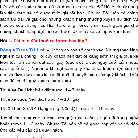
giảm giá, Khuyến mãi hoa cưới (với khách hàng thuê xe cưới). Đặc
biệt với các khách hàng đã sử dụng dịch vụ của ĐÔNG A và sử dụng
lần tiếp theo sẽ có được mức giá tốt hơn. Chúng Tôi luôn có chính
sách ưu đãi về giá cho những khách hàng thường xuyên sử dịch vụ
thuê xe của chúng Tôi. Hiện tại chúng Tôi có chinh sách giảm giá cho
những khách hàng đặt thuê xe trước 07 ngày so với ngày khởi hành.
Hỏi: –
Tôi nên đặt thuê xe trước bao lâu?
Đông A Trans
Trả Lời:
– Không có con số chính xác. Nhưng theo kinh
nghiệm của chúng Tôi quý khách nên đặt xe càng sớm thì giá thuê xe
luôn tốt hơn so với đặt sát ngày (đặc biệt là các ngày cuối tuần hoặc
các dịp lễ tết..) Ngoài ra khi đặt sớm quý khách sẽ luôn được xếp xe
mới và được lựa chọn lái xe tốt nhất theo yêu cầu của quý khách. Thời
gian đặt xe để quý khách tham khảo: .
Thuê Xe Du Lịch: Nên đặt trước: 4 – 7 ngày
Thuê xe cưới: Nên đặt trước 7 – 10 ngày
Thuê Thuê Xe VIP, Hạng sang: Nên đặt trước: 7 – 10 ngày
Tuy nhiên trong các trường hợp quý khách cần xe gấp đi trong ngày
hoặc trước 1 – 2 ngày. Chúng Tôi vẫn sẽ cố gắng sắp xếp xe và đáp
ứng các yêu cầu của quý khách.