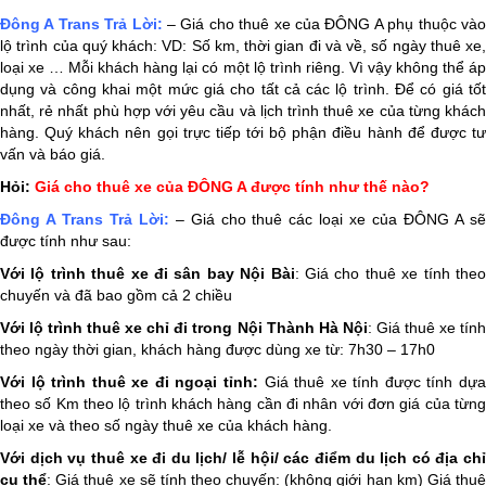
Đông A Trans
Trả Lời:
– Giá cho thuê xe của ĐÔNG A phụ thuộc và
lộ trình của quý khách: VD: Số km, thời gian đi và về, số ngày thuê xe,
loại xe … Mỗi khách hàng lại có một lộ trình riêng. Vì vậy không thể áp
dụng và công khai một mức giá cho tất cả các lộ trình. Để có giá tốt
nhất, rẻ nhất phù hợp với yêu cầu và lịch trình thuê xe của từng khách
hàng. Quý khách nên gọi trực tiếp tới bộ phận điều hành để được tư
vấn và báo giá.
Hỏi:
Giá cho thuê xe của ĐÔNG A được tính như thế nào?
Đông A Trans
Trả Lời:
– Giá cho thuê các loại xe của ĐÔNG A s
được tính như sau:
Với lộ trình thuê xe đi sân bay Nội Bài
: Giá cho thuê xe tính the
chuyến và đã bao gồm cả 2 chiều
Với lộ trình thuê xe chỉ đi trong Nội Thành Hà Nội
: Giá thuê xe tín
theo ngày thời gian, khách hàng được dùng xe từ: 7h30 – 17h0
Với lộ trình thuê xe đi ngoại tỉnh:
Giá thuê xe tính được tính dự
theo số Km theo lộ trình khách hàng cần đi nhân với đơn giá của từng
loại xe và theo số ngày thuê xe của khách hàng.
Với dịch vụ thuê xe đi du lịch/ lễ hội/ các điểm du lịch có địa chỉ
cụ thể
: Giá thuê xe sẽ tính theo chuyến: (không giới hạn km) Giá thu