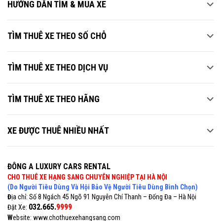
HƯỚNG DẪN TÌM & MUA XE
TÌM THUÊ XE THEO SỐ CHỖ
TÌM THUÊ XE THEO DỊCH VỤ
TÌM THUÊ XE THEO HÃNG
XE ĐƯỢC THUÊ NHIỀU NHẤT
ĐÔNG A LUXURY CARS RENTAL
CHO THUÊ XE HẠNG SANG CHUYÊN NGHIỆP TẠI HÀ NỘI
(Do Người Tiêu Dùng Và Hội Bảo Vệ Người Tiêu Dùng Bình Chọn)
Đ
ịa chỉ: Số 8 Ngách 45 Ngõ 91 Nguyễn Chí Thanh – Đống Đa – Hà Nội
032.665.
9999
Đặt Xe:
W
ebsite: www.chothuexehangsang.com