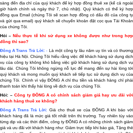
sàng đến địa chỉ của quý khách để ký hợp đồng thuê xe (kể cả ngoài
giờ hành chính và ngày thứ 7, chủ nhật). Quý khách có thể ký hợp
đồng qua Email (chúng Tôi sẽ scan hợp đồng có dấu đỏ của công ty
và gửi qua email) quý khách sẽ chuyển khoản đặt cọc qua Tài Khoản
của chúng Tôi.
Hỏi –
Nếu thực tế khi sử dụng xe không được như trong hợ
đồng thì sao?
Đông A Trans
Trả Lời:
-
Là một công ty lâu năm uy tín và có thương
hiệu tại Hà Nội. Chúng Tôi hiểu rằng việc để khách hàng sử dụng dịch
vụ của công ty không khó bằng việc giữ khách hàng sử dụng dịch vụ
lâu dài. Chúng Tôi không ngừng nỗ lực để mang đến sự hài lòng tới
quý khách và mong muốn quý khách sẽ tiếp tục sử dụng dịch vụ của
chúng Tôi. Chính vì vậy ĐÔNG A chỉ thu tiền và khách hàng chỉ phải
thanh toán khi thấy hài lòng về dịch vụ của chúng Tôi.
Hỏi: –
Công ty ĐÔNG A có chính sách giảm giá hay ưu đãi vớ
khách hàng thuê xe không?
Đông A Trans
Trả Lời:
Giá cho thuê xe của ĐÔNG A khi báo vớ
khách hàng đã là mức giá tốt nhất trên thị trường. Tuy nhiên tùy vào
từng dịp và các thời điểm, công ty ĐÔNG A có những chính sách giảm
giá và ưu đãi với khách hàng như: Giảm trực tiếp khi báo giá, Tặng thẻ