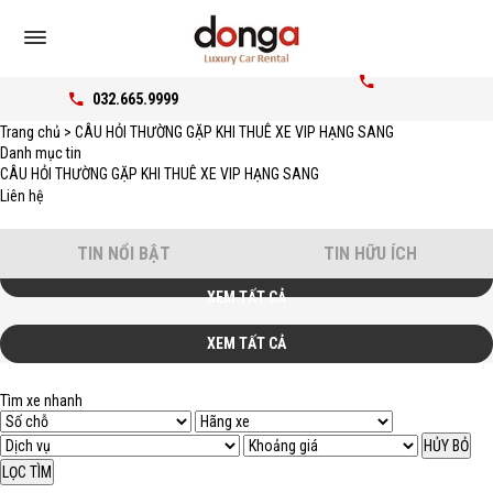
032.665.9999
Trang chủ
> CÂU HỎI THƯỜNG GẶP KHI THUÊ XE VIP HẠNG SANG
Danh mục tin
CÂU HỎI THƯỜNG GẶP KHI THUÊ XE VIP HẠNG SANG
Liên hệ
TIN NỔI BẬT
TIN HỮU ÍCH
XEM TẤT CẢ
XEM TẤT CẢ
Tìm xe nhanh