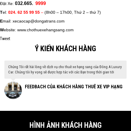
032.665.
9999
Đặt Xe:
T
el:
024. 62 55 99 55
–
(8h00 – 17h00, Thứ 2 – thứ 7)
E
mail: xecaocap@dongatrans.com
W
ebsite: www.chothuexehangsang.com
Tweet
Ý KIẾN KHÁCH HÀNG
Chúng Tôi rất hài lòng về dịch vụ cho thuê xe hạng sang của Đông A Luxury
Car. Chúng tôi hy vọng sẽ được hợp tác với các Bạn trong thời gian tới
G
FEEDBACH CỦA KHÁCH HÀNG THUÊ XE VIP HẠNG
SANG
HÌNH ẢNH KHÁCH HÀNG