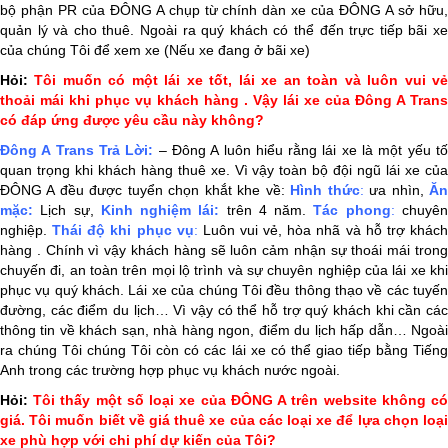
bộ phận PR của ĐÔNG A chụp từ chính dàn xe của ĐÔNG A sở hữu,
quản lý và cho thuê. Ngoài ra quý khách có thể đến trực tiếp bãi xe
của chúng Tôi để xem xe (Nếu xe đang ở bãi xe)
Hỏi:
Tôi muốn có một lái xe tốt, lái xe an toàn và
luôn vui v
thoải mái
khi phục vụ khách hàng . Vậy lái xe của Đông A Trans
có đáp ứng được yêu cầu này không?
Đông A Trans
Trả Lời:
– Đông A luôn hiểu rằng lái xe là một yếu tố
quan trọng khi khách hàng thuê xe. Vì vậy toàn bộ đội ngũ lái xe của
ĐÔNG A đều được tuyển chọn khắt khe về:
Hình thức
:
ưa nhìn,
Ă
mặc:
Lịch sự,
Kinh nghiệm lái:
trên 4 năm.
Tác phong
:
chuyê
nghiệp.
Thái độ khi phục vụ
:
Luôn vui vẻ, hòa nhã và hỗ trợ khác
hàng . Chính vì vậy khách hàng sẽ luôn cảm nhận sự thoái mái trong
chuyến đi, an toàn trên mọi lộ trình và sự chuyên nghiệp của lái xe khi
phục vụ quý khách. Lái xe của chúng Tôi đều thông thạo về các tuyến
đường, các điểm du lịch… Vì vậy có thể hỗ trợ quý khách khi cần các
thông tin về khách sạn, nhà hàng ngon, điểm du lịch hấp dẫn… Ngoài
ra chúng Tôi chúng Tôi còn có các lái xe có thể giao tiếp bằng Tiếng
Anh trong các trường hợp phục vụ khách nước ngoài.
Hỏi:
Tôi thấy một số loại xe của ĐÔNG A trên website không c
giá. Tôi muốn biết về giá thuê xe của các loại xe để lựa chọn loại
xe phù hợp với chi phí dự kiến của Tôi?