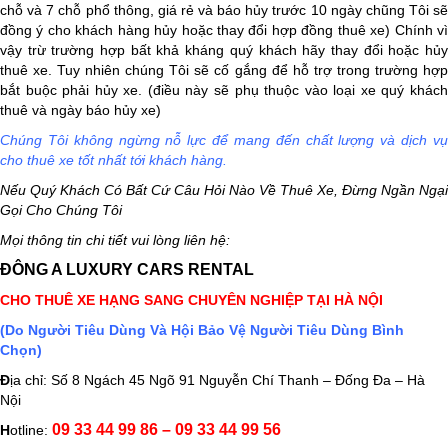
chỗ và 7 chỗ phổ thông, giá rẻ và báo hủy trước 10 ngày chũng Tôi sẽ
đồng ý cho khách hàng hủy hoặc thay đổi hợp đồng thuê xe) Chính vì
vậy trừ trường hợp bất khả kháng quý khách hãy thay đổi hoặc hủy
thuê xe. Tuy nhiên chúng Tôi sẽ cố gắng để hỗ trợ trong trường hợp
bắt buộc phải hủy xe. (điều này sẽ phụ thuộc vào loại xe quý khách
thuê và ngày báo hủy xe)
Chúng Tôi không ngừng nỗ lực để mang đến chất lượng và dịch vụ
cho thuê xe tốt nhất tới khách hàng.
Nếu Quý Khách Có Bất Cứ Câu Hỏi Nào Về Thuê Xe, Đừng Ngần Ngại
Gọi Cho Chúng Tôi
Mọi thông tin chi tiết vui lòng liên hệ:
ĐÔNG A LUXURY CARS RENTAL
CHO THUÊ XE HẠNG SANG CHUYÊN NGHIỆP TẠI HÀ NỘI
(Do Người Tiêu Dùng Và Hội Bảo Vệ Người Tiêu Dùng Bình
Chọn)
Đ
ịa chỉ: Số 8 Ngách 45 Ngõ 91 Nguyễn Chí Thanh – Đống Đa – Hà
Nội
09 33 44 99 86 – 09 33 44 99 56
H
otline: