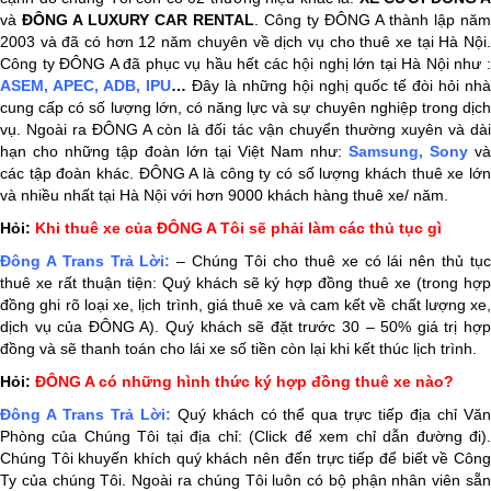
và
ĐÔNG A LUXURY CAR RENTAL
. Công ty ĐÔNG A thành lập năm
2003 và đã có hơn 12 năm chuyên về dịch vụ cho thuê xe tại Hà Nội.
Công ty ĐÔNG A đã phục vụ hầu hết các hội nghị lớn tại Hà Nội như :
ASEM, APEC, ADB, IPU
…
Đây là những hội nghị quốc tế đòi hỏi nhà
cung cấp có số lượng lớn, có năng lực và sự chuyên nghiệp trong dịch
vụ. Ngoài ra ĐÔNG A còn là đối tác vận chuyển thường xuyên và dài
hạn cho những tập đoàn lớn tại Việt Nam như:
Samsung, Sony
và
các tập đoàn khác. ĐÔNG A là công ty có số lượng khách thuê xe lớn
và nhiều nhất tại Hà Nội với hơn 9000 khách hàng thuê xe/ năm.
Hỏi:
Khi thuê xe của ĐÔNG A Tôi sẽ phải làm các thủ tục gì
Đông A Trans
Trả Lời:
– Chúng Tôi cho thuê xe có lái nên thủ tụ
thuê xe rất thuận tiện: Quý khách sẽ ký hợp đồng thuê xe (trong hợp
đồng ghi rõ loại xe, lịch trình, giá thuê xe và cam kết về chất lượng xe,
dịch vụ của ĐÔNG A). Quý khách sẽ đặt trước 30 – 50% giá trị hợp
đồng và sẽ thanh toán cho lái xe số tiền còn lại khi kết thúc lịch trình.
Hỏi:
ĐÔNG A có những hình thức ký hợp đồng thuê xe nào?
Đông A Trans
Trả Lời:
Quý khách có thể qua trực tiếp địa chỉ Vă
Phòng của Chúng Tôi tại địa chỉ: (Click để xem chỉ dẫn đường đi).
Chúng Tôi khuyến khích quý khách nên đến trực tiếp để biết về Công
Ty của chúng Tôi. Ngoài ra chúng Tôi luôn có bộ phận nhân viên sẵn