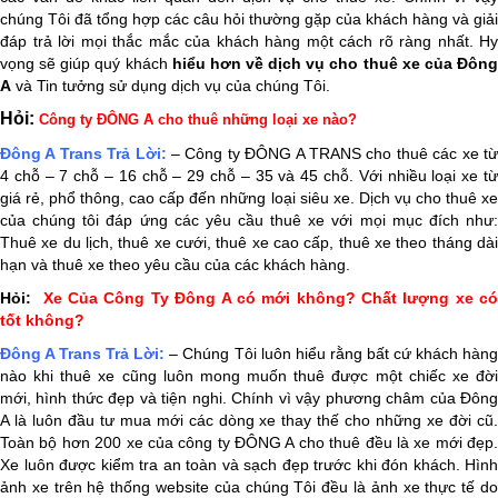
chúng Tôi đã tổng hợp các câu hỏi thường gặp của khách hàng và giải
đáp trả lời mọi thắc mắc của khách hàng một cách rõ ràng nhất. Hy
vọng sẽ giúp quý khách
hiểu hơn về dịch vụ cho thuê xe của Đôn
A
và Tin tưởng sử dụng dịch vụ của chúng Tôi.
Hỏi:
Công ty ĐÔNG A cho thuê những loại xe nào?
Đông A Trans Trả Lời:
– Công ty ĐÔNG A TRANS cho thuê các xe t
4 chỗ – 7 chỗ – 16 chỗ – 29 chỗ – 35 và 45 chỗ. Với nhiều loại xe từ
giá rẻ, phổ thông, cao cấp đến những loại siêu xe. Dịch vụ cho thuê xe
của chúng tôi đáp ứng các yêu cầu thuê xe với mọi mục đích như:
Thuê xe du lịch, thuê xe cưới, thuê xe cao cấp, thuê xe theo tháng dài
hạn và thuê xe theo yêu cầu của các khách hàng.
Hỏi:
Xe Của Công Ty Đông A có mới không? Chất lượng xe c
tốt không?
Đông A Trans
Trả Lời:
– Chúng Tôi luôn hiểu rằng bất cứ khách hàn
nào khi thuê xe cũng luôn mong muốn thuê được một chiếc xe đời
mới, hình thức đẹp và tiện nghi. Chính vì vậy phương châm của Đông
A là luôn đầu tư mua mới các dòng xe thay thế cho những xe đời cũ.
Toàn bộ hơn 200 xe của công ty ĐÔNG A cho thuê đều là xe mới đẹp.
Xe luôn được kiểm tra an toàn và sạch đẹp trước khi đón khách. Hình
ảnh xe trên hệ thống website của chúng Tôi đều là ảnh xe thực tế do