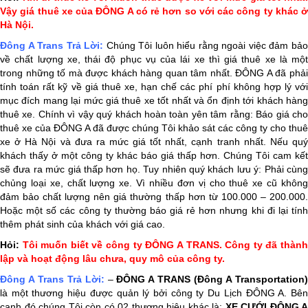
Vậy giá thuê xe của ĐÔNG A có rẻ hơn so với các công ty khác ở
Hà Nội.
Đông A Trans
Trả Lời:
Chúng Tôi luôn hiểu rằng ngoài việc đảm bả
về chất lượng xe, thái độ phục vụ của lái xe thì giá thuê xe là một
trong những tố mà được khách hàng quan tâm nhất. ĐÔNG A đã phải
tính toán rất kỹ về giá thuê xe, hạn chế các phí phí không hợp lý với
mục đích mang lại mức giá thuê xe tốt nhất và ổn định tới khách hàng
thuê xe. Chính vì vậy quý khách hoàn toàn yên tâm rằng: Báo giá cho
thuê xe của ĐÔNG A đã được chúng Tôi khảo sát các công ty cho thuê
xe ở Hà Nội và đưa ra mức giá tốt nhất, cạnh tranh nhất. Nếu quý
khách thấy ở một công ty khác báo giá thấp hơn. Chúng Tôi cam kết
sẽ đưa ra mức giá thấp hơn họ. Tuy nhiên quý khách lưu ý: Phải cùng
chủng loại xe, chất lượng xe. Vì nhiều đơn vị cho thuê xe cũ không
đảm bảo chất lượng nên giá thường thấp hơn từ 100.000 – 200.000.
Hoặc một số các công ty thường báo giá rẻ hơn nhưng khi đi lại tính
thêm phát sinh của khách với giá cao.
Hỏi:
Tôi muốn biết về công ty ĐÔNG A TRANS. Công ty đã thàn
lập và hoạt động lâu chưa, quy mô của công ty.
Đông A Trans
Trả Lời:
–
ĐÔNG A TRANS (Đông A Transportation
là một thương hiệu được quản lý bởi công ty Du Lịch ĐÔNG A. Bên
cạnh đó chúng Tôi còn có 02 thương hiệu khác là:
XE CƯỚI ĐÔNG A