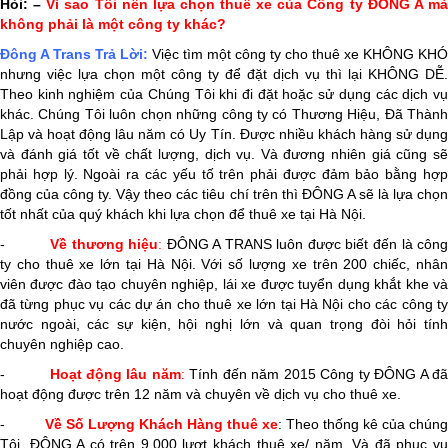
Hỏi: –
Vì sao Tôi nên lựa chọn thuê xe của Công ty ĐÔNG A m
không phải là một công ty khác?
Đông A Trans
Trả Lời:
Việc tìm một công ty cho thuê xe KHÔNG KHÓ
nhưng việc lựa chọn một công ty để đặt dịch vụ thì lại KHÔNG DỄ.
Theo kinh nghiệm của Chúng Tôi khi đi đặt hoặc sử dụng các dịch vụ
khác. Chúng Tôi luôn chọn những công ty có Thương Hiệu, Đã Thành
Lập và hoạt động lâu năm có Uy Tín. Được nhiều khách hàng sử dụng
và đánh giá tốt về chất lượng, dịch vụ. Và đương nhiên giá cũng sẽ
phải hợp lý. Ngoài ra các yếu tố trên phải được đảm bảo bằng hợp
đồng của công ty. Vậy theo các tiêu chí trên thì ĐÔNG A sẽ là lựa chọn
tốt nhất của quý khách khi lựa chọn để thuê xe tại Hà Nội.
-
Về thương hiệu
:
ĐÔNG A TRANS luôn được biết đến là côn
ty cho thuê xe lớn tại Hà Nội. Với số lượng xe trên 200 chiếc, nhân
viên được đào tạo chuyên nghiệp, lái xe được tuyển dụng khắt khe và
đã từng phục vụ các dự án cho thuê xe lớn tại Hà Nội cho các công ty
nước ngoài, các sự kiện, hội nghị lớn và quan trọng đòi hỏi tính
chuyên nghiệp cao.
-
Hoạt động lâu năm
:
Tính đến năm 2015 Công ty ĐÔNG A đ
hoạt động được trên 12 năm và chuyên về dịch vụ cho thuê xe.
-
Về Số Lượng Khách Hàng thuê xe
: Theo thống kê của chúng
Tôi, ĐÔNG A có trên 9.000 lượt khách thuê xe/ năm. Và đã phục vụ