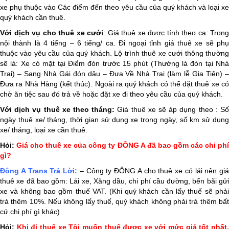
xe phụ thuộc vào Các điểm đến theo yêu cầu của quý khách và loại xe
quý khách cần thuê.
Với dịch vụ
cho thuê xe cưới
:
Giá thuê xe được tính theo ca: Trong
nội thành là 4 tiếng – 6 tiếng/ ca. Đi ngoại tỉnh giá thuê xe sẽ phụ
thuộc vào yêu cầu của quý khách. Lộ trình thuê xe cưới thông thường
sẽ là: Xe có mặt tại Điểm đón trước 15 phút (Thường là đón tại Nhà
Trai) – Sang Nhà Gái đón dâu – Đưa Về Nhà Trai (làm lễ Gia Tiên) –
Đưa ra Nhà Hàng (kết thúc). Ngoài ra quý khách có thể đặt thuê xe có
chờ ăn tiệc sau đó trả về hoặc đặt xe đi theo yêu cầu của quý khách.
Với dịch vụ thuê xe theo tháng:
Giá thuê xe sẽ áp dụng theo : S
ngày thuê xe/ tháng, thời gian sử dụng xe trong ngày, số km sử dụng
xe/ tháng, loại xe cần thuê.
Hỏi:
Giá cho thuê xe của công ty ĐÔNG A đã bao gồm các chi phí
gì?
Đông A Trans
Trả Lời:
– Công ty ĐÔNG A cho thuê xe có lái nên giá
thuê xe đã bao gồm: Lái xe, Xăng dầu, chi phí cầu đường, bến bãi gửi
xe và không bao gồm thuế VAT. (Khi quý khách cần lấy thuế sẽ phải
trả thêm 10%. Nếu không lấy thuế, quý khách không phải trả thêm bất
cứ chi phí gì khác)
Hỏi:
Khi đi thuê xe Tôi muốn thuê được xe với mức giá tốt nhất