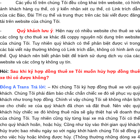
- Các yếu tố trên chúng Tôi đều công khai trên website, có hình
ảnh khách hàng cụ thể, có ý kiến nhận xét cụ thể, có Link trích dẫn
của các Báo, Đài TH cụ thể và trung thực trên các bài viết được đăng
tải trên website của chúng Tôi.
-
Quý khách lưu ý
:
Hiện nay có nhiều website cho thuê xe v
các công ty cho thuê xe khác đã coppy nguyên nội dung trên website
của chúng Tôi. Tuy nhiên quý khách có thể phân biệt được vì trong
các bài viết này thường không có Link trích dẫn, không có hình ảnh cụ
thể. Quý khách nên biết phân biệt để tránh sử dụng dịch vụ của các
website và các công ty không uy tín.
Hỏi:
Sau khi ký hợp đồng thuê xe Tôi muốn hủy hợp đồng thu
xe thì có được không?
Đông A Trans
Trả lời:
– Khi chúng Tôi ký hợp đồng thuê xe với qu
khách. Chúng Tôi phải đảm bảo chắc chắn chiếc xe đó sẽ phục vụ quý
khách như trong hợp đồng. Chính vì vậy chúng Tôi sẽ không nhận lịch
xe cho chiếc xe của quý khách đã chọn và đặt thuê. Nên việc quý
khách hủy chiếc xe đó không thuê nữa sẽ gây thiệt hại về doanh thu
của chúng Tôi. Tuy nhiên cũng tùy từng loại xe mà chúng Tôi có thể
cho quý khách hoãn, hoặc hủy, Cũng như tùy vào thời gian quý khách
hủy trước bao nhiêu ngày so với ngày khởi hành chúng Tôi sẽ đồng ý
cho việc hủy hoặc không được hủy. (Thông thường những dòng xe 4