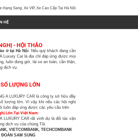
e Hạng Sang, Xe VIP, Xe Cao Cấp Tại Hà Nội
ÊN HỆ
GHỊ - HỘI THẢO
ảo ở tại Hà Nội
. Nếu quý khách đang cần
 A Luxury Car là địa chỉ đáp ứng được mọi
, luôn đúng giờ, lái xe an toàn, cần thận,
g dịch vụ.
I SỐ LƯỢNG LỚN
ÔNG A LUXURY CAR là công ty sở hữu đầy
ố lượng lớn. Vì vậy khi nếu các hội nghị
ôi luôn đáp ứng được các yêu cầu trên
ị Lớn Tại Việt Nam:
A LUXURY CAR rất vinh dự là đối tác vận
ng dịch vụ của chúng Tôi.
ANK, VIETCOMBANK, TECHCOMBANK
 ĐOÀN SAM SUNG