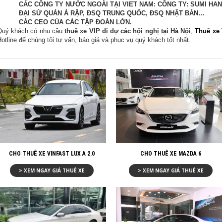
- CÁC CÔNG TY NƯỚC NGOÀI TẠI VIET NAM: CÔNG TY: SUMI HAN
- ĐẠI SỨ QUÁN Ả RẬP, ĐSQ TRUNG QUỐC, ĐSQ NHẬT BẢN…
- CÁC CEO CỦA CÁC TẬP ĐOÀN LỚN.
Quý khách có nhu cầu
thuê xe VIP đi dự các hội nghị tại Hà Nội
,
Thuê xe 
otline để chúng tôi tư vấn, báo giá và phục vụ quý khách tốt nhất.
CHO THUÊ XE VINFAST LUX A 2.0
CHO THUÊ XE MAZDA 6
> XEM NGAY GIÁ THUÊ XE
> XEM NGAY GIÁ THUÊ XE