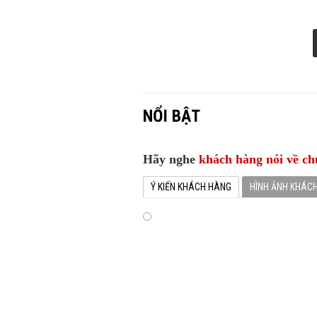
NỔI BẬT
Hãy nghe
khách hàng nói về ch
Ý KIẾN KHÁCH HÀNG
HÌNH ẢNH KHÁC
Chúng Tôi rất hài lòng về dịch vụ cho 
Luxury Car. Chúng tôi hy vọng sẽ được 
gian tới
CHO THUÊ XE CAMRY HÀ NỘI
Feedbach Của Khách Hàng 
> XEM NGAY GIÁ THUÊ XE