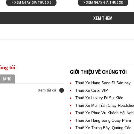
> XEM NGAY GIÁ THUÊ XE
> XEM NGAY GIÁ THUÊ XE
XEM THÊM
úng tôi
GIỚI THIỆU VỀ CHÚNG TÔI
H HÀNG
Thuê Xe Hạng Sang Đi Sân bay
Xem tất cả
Xem
Thuê Xe Cưới VIP
thuê xe hạng sang của Đông A
tất
Thuê Xe Luxury Đi Sự Kiện
hợp tác với các Bạn trong thời
cả
Thuê Xe Mui Trần Chạy Roadsho
CHO THUÊ XE VINFAST LUX A 2.0
CHO THUÊ XE MAZDA 6
Thuê Xe Phục Vụ Khách Hội Ngh
Thuê Xe VIP Hạng Sang
> XEM NGAY GIÁ THUÊ XE
> XEM NGAY GIÁ THUÊ XE
Thuê Xe Hạng Sang Quay Phim
Thuê Xe Trưng Bày, Quảng Cáo