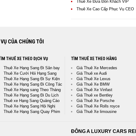
Thuê Xe Đưa Đón Khách VIP
Thuê Xe Cao Cấp Phục Vụ CEO
 VỤ CỦA CHÚNG TÔI
TÌM THUÊ XE THEO DỊCH VỤ
TÌM THUÊ XE THEO HÃNG
Thuê Xe Hạng Sang Đi Sân bay
Giá Thuê Xe Mercedes
Thuê Xe Cưới Hỏi Hạng Sang
Giá Thuê xe Audi
Thuê Xe Hạng Sang Đi Sự Kiện
Giá Thuê Xe Lexus
Thuê Xe Hạng Sang Đi Công Tác
Giá Thuê Xe BMW
Thuê Xe Hạng sang Theo Tháng
Giá Thuê Xe Vinfast
Thuê Xe Hạng Sang Đi Du Lịch
Giá Thuê xe Bentley
Thuê xe Hạng Sang Quảng Cáo
Giá Thuê Xe Porsche
Thuê Xe Hạng Sang Hội Nghị
Giá Thuê Xe Rolls royce
Thuê Xe Hạng Sang Quay Phim
Giá Thuê Xe limousine
ĐÔNG A LUXURY CARS RE