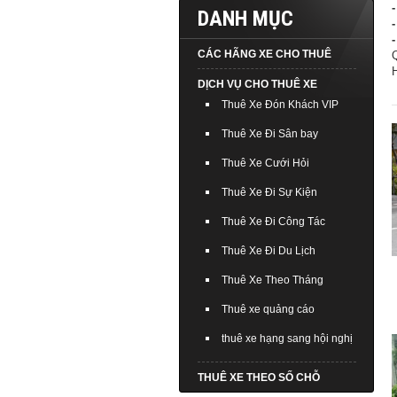
DANH MỤC
CÁC HÃNG XE CHO THUÊ
H
DỊCH VỤ CHO THUÊ XE
Thuê Xe Đón Khách VIP
Thuê Xe Đi Sân bay
Thuê Xe Cưới Hỏi
Thuê Xe Đi Sự Kiện
Thuê Xe Đi Công Tác
Thuê Xe Đi Du Lịch
Thuê Xe Theo Tháng
Thuê xe quảng cáo
thuê xe hạng sang hội nghị
THUÊ XE THEO SỐ CHỖ