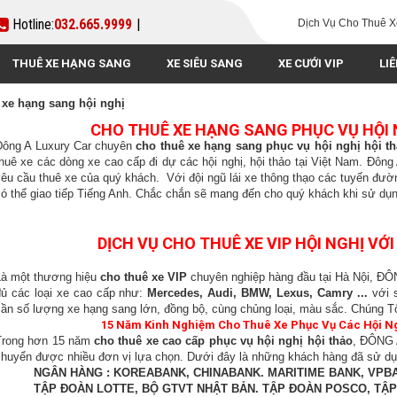
Hotline:
032.665.9999
|
Dịch Vụ Cho Thuê X
THUÊ XE HẠNG SANG
XE SIÊU SANG
XE CƯỚI VIP
LI
 xe hạng sang hội nghị
CHO THUÊ XE HẠNG SANG PHỤC VỤ HỘI N
Đông A Luxury Car chuyên
cho thuê xe hạng sang phục vụ hội nghị hội th
thuê xe các dòng xe cao cấp đi dự các hội nghị, hội thảo tại Việt Nam. Đông
êu cầu thuê xe của quý khách. Với đội ngũ lái xe thông thạo các tuyến đường
có thể giao tiếp Tiếng Anh. Chắc chắn sẽ mang đến cho quý khách khi sử dụn
DỊCH VỤ CHO THUÊ XE VIP HỘI NGHỊ VỚ
Là một thương hiệu
cho thuê xe VIP
chuyên nghiệp hàng đầu tại Hà Nội, Đ
đủ các loại xe cao cấp như:
Mercedes, Audi, BMW, Lexus, Camry ...
với s
cần số lượng xe hạng sang lớn, đồng bộ, cùng chủng loại, màu sắc. Chúng T
15 Năm Kinh Nghiệm Cho Thuê Xe Phục Vụ Các Hội Ngh
Trong hơn 15 năm
cho thuê xe cao cấp phục vụ hội nghị hội thảo
, ĐÔNG 
chuyển được nhiều đơn vị lựa chọn. Dưới đây là những khách hàng đã sử dụ
- NGÂN HÀNG : KOREABANK, CHINABANK. MARITIME BANK, VPB
- TẬP ĐOÀN LOTTE, BỘ GTVT NHẬT BẢN. TẬP ĐOÀN POSCO, TẬP