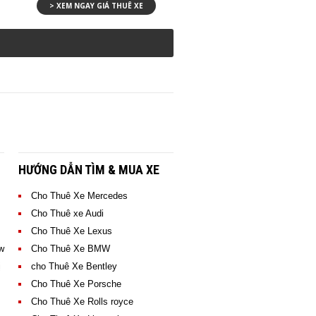
> XEM NGAY GIÁ THUÊ XE
HƯỚNG DẪN TÌM & MUA XE
Cho Thuê Xe Mercedes
Cho Thuê xe Audi
Cho Thuê Xe Lexus
w
Cho Thuê Xe BMW
CHO THUÊ XE MERCEDES C200
ị
cho Thuê Xe Bentley
> XEM NGAY GIÁ THUÊ XE
Cho Thuê Xe Porsche
Cho Thuê Xe Rolls royce