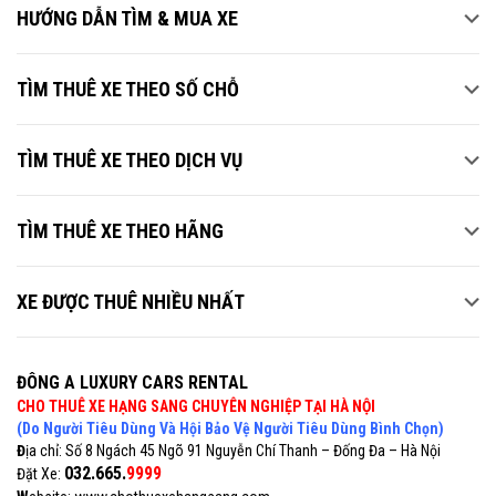
HƯỚNG DẪN TÌM & MUA XE
TÌM THUÊ XE THEO SỐ CHỖ
TÌM THUÊ XE THEO DỊCH VỤ
TÌM THUÊ XE THEO HÃNG
XE ĐƯỢC THUÊ NHIỀU NHẤT
ĐÔNG A LUXURY CARS RENTAL
CHO THUÊ XE HẠNG SANG CHUYÊN NGHIỆP TẠI HÀ NỘI
(Do Người Tiêu Dùng Và Hội Bảo Vệ Người Tiêu Dùng Bình Chọn)
Đ
ịa chỉ: Số 8 Ngách 45 Ngõ 91 Nguyễn Chí Thanh – Đống Đa – Hà Nội
032.665.
9999
Đặt Xe: