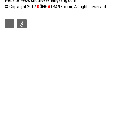
W
ebsite: www.chothuexehangsang.com
© Copyright 2017
Đ
Ô
NG
A
TRANS
.
com
, All rights reserved